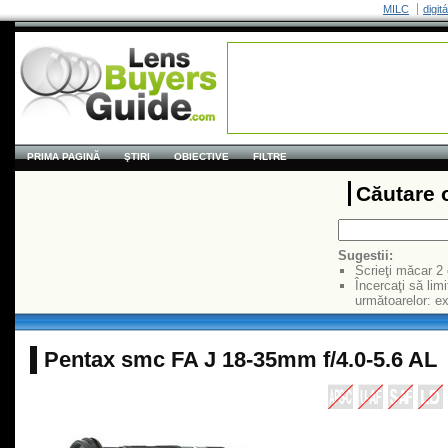
MILC
digit
PRIMA PAGINĂ
ŞTIRI
OBIECTIVE
FILTRE
Căutare 
Sugestii:
Scrieţi măcar 2
Încercaţi să limi
următoarelor: 
Pentax smc FA J 18-35mm f/4.0-5.6 AL