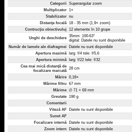
Categorii
Superangular zoom
Multiplicator
1×
Stabilizator
nu
Distanţa focală
18 - 35 mm (1,9× zoom)
Contrucţia obiectivuluj
12 elemente în 10 grupe
35mm: 100-63°
Unghi de deschidere
digital: Datele nu sunt disponibile
Număr de lamele ale diafragmei
Datele nu sunt disponibile
Apertura maximă
larg: f/4 tele: f/5,6
Apertura minimă
larg: f/22 tele: f/32
Cea mai mică distanţă de
28 cm
focalizare marcată
Mărire
0,18×
Mărime filtru
67 mm
Mărime
∅ 71 × 69 mm
Greutate
190 g
Comentarii
Viteză AF
Datele nu sunt disponibile
Sunet AF
Focalizare internă
Datele nu sunt disponibile
Zoom intern
Datele nu sunt disponibile