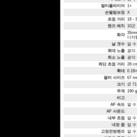
멀티플라이어
1×
손떨림보정
X
초점 거리
18 - 
렌즈 배치
10군
35mm
화각
디지털
날 갯수
알 수
최대 노출
광각: 
최소 노출
광각: 
최단 초점 거리
28 c
확대
0.18
필터 사이즈
67 m
크기
∅ 71
무게
190 g
비고
AF 속도
알 수
AF 사운드
내부 초점
알 수
내장 줌
알 수
고정전방렌즈
알 수