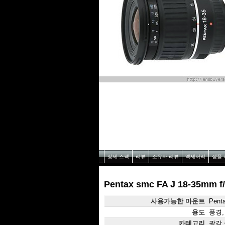
상세 스펙
리뷰
소유자 리뷰
액세서리
샘플 
Pentax smc FA J 18-35mm f
사용가능한 마운트
Pent
용도
풍경,
카테고리
광각