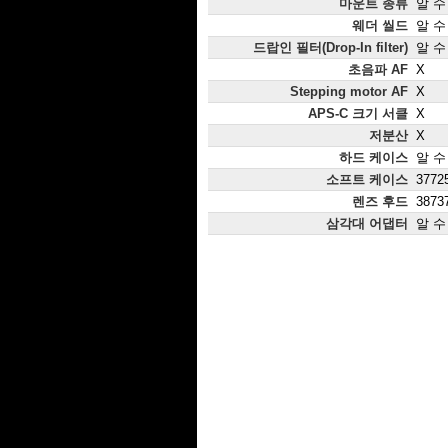
마운트 종류
알 수
웨더 씰드
알 수
드랍인 필터(Drop-In filter)
알 수
초음파 AF
X
Stepping motor AF
X
APS-C 크기 서클
X
저분산
X
하드 케이스
알 수
소프트 케이스
37725
렌즈 후드
38737
삼각대 어댑터
알 수