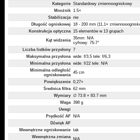
Kategorie
Standardowy zmiennoogniskowy
Mnożnik
1.5×
Stabilizacja
nie
Długość ogniskowej
18 - 200 mm (11,1× zmiennooognisk
Konstrukcja optyczna
15 elementów w 13 grupach
35mm: N/A
Kąt widzenia
cyfrowy: 75-7°
Liczba listków przysłony
7
Maksymalna przysłona
wide: f/3,5 tele: f/6,3
Minimalna przysłona
wide: f/22 tele: N/A
Minimalna odległość
45 cm
ogniskowania
Powiększenie
0,27×
Średnica filtra
62 mm
Wymiary
∅ 73.8 × 83.7 mm
Waga
398 g
Uwagi
Prędkość AF
N/A
Dźwięk AF
Wewnętrzne ogniskowanie
tak
Wewnętrzna zmiana
N/A