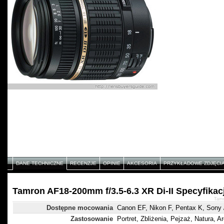
DANE TECHNICZNE
RECENZJE
OPINIE
AKCESORIA
PRZYKŁADOWE ZDJĘCI
Tamron AF18-200mm f/3.5-6.3 XR Di-II Specyfikac
Tamr
Dostępne mocowania
Canon EF, Nikon F, Pentax K, Sony /
Zastosowanie
Portret, Zbliżenia, Pejzaż, Natura, Ar