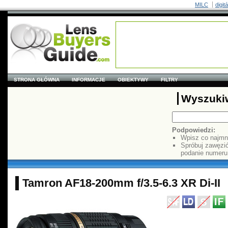
MILC
digit
STRONA GŁÓWNA
INFORMACJE
OBIEKTYWY
FILTRY
Wyszuki
Podpowiedzi:
Wpisz co najmn
Spróbuj zawęzi
podanie numer
Tamron AF18-200mm f/3.5-6.3 XR Di-II