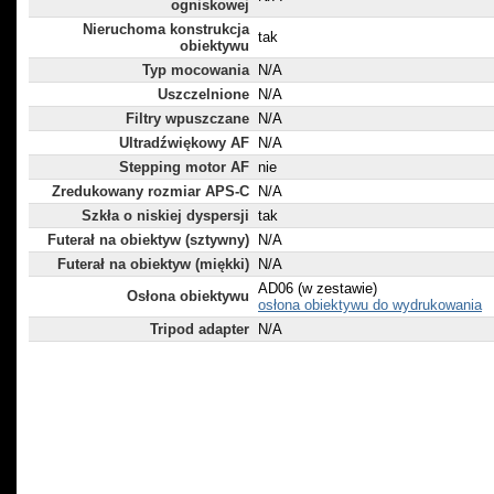
ogniskowej
Nieruchoma konstrukcja
tak
obiektywu
Typ mocowania
N/A
Uszczelnione
N/A
Filtry wpuszczane
N/A
Ultradźwiękowy AF
N/A
Stepping motor AF
nie
Zredukowany rozmiar APS-C
N/A
Szkła o niskiej dyspersji
tak
Futerał na obiektyw (sztywny)
N/A
Futerał na obiektyw (miękki)
N/A
AD06 (w zestawie)
Osłona obiektywu
osłona obiektywu do wydrukowania
Tripod adapter
N/A