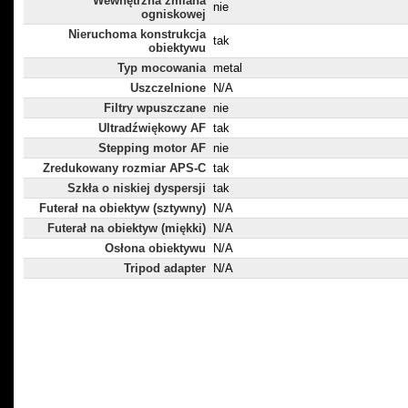
Wewnętrzna zmiana
nie
ogniskowej
Nieruchoma konstrukcja
tak
obiektywu
Typ mocowania
metal
Uszczelnione
N/A
Filtry wpuszczane
nie
Ultradźwiękowy AF
tak
Stepping motor AF
nie
Zredukowany rozmiar APS-C
tak
Szkła o niskiej dyspersji
tak
Futerał na obiektyw (sztywny)
N/A
Futerał na obiektyw (miękki)
N/A
Osłona obiektywu
N/A
Tripod adapter
N/A