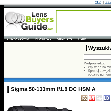
MILC
digit
STRONA GŁÓWNA
INFORMACJE
OBIEKTYWY
FILTRY
Wyszuki
Podpowiedzi:
Wpisz co najmn
Spróbuj zawęzi
podanie numer
Sigma 50-100mm f/1.8 DC HSM A