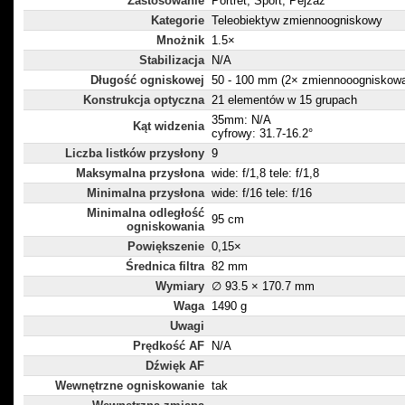
Zastosowanie
Portret, Sport, Pejzaż
Kategorie
Teleobiektyw zmiennoogniskowy
Mnożnik
1.5×
Stabilizacja
N/A
Długość ogniskowej
50 - 100 mm (2× zmiennooogniskow
Konstrukcja optyczna
21 elementów w 15 grupach
35mm: N/A
Kąt widzenia
cyfrowy: 31.7-16.2°
Liczba listków przysłony
9
Maksymalna przysłona
wide: f/1,8 tele: f/1,8
Minimalna przysłona
wide: f/16 tele: f/16
Minimalna odległość
95 cm
ogniskowania
Powiększenie
0,15×
Średnica filtra
82 mm
Wymiary
∅ 93.5 × 170.7 mm
Waga
1490 g
Uwagi
Prędkość AF
N/A
Dźwięk AF
Wewnętrzne ogniskowanie
tak