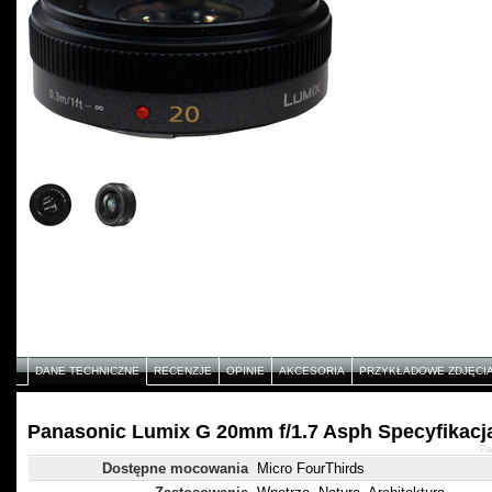
DANE TECHNICZNE
RECENZJE
OPINIE
AKCESORIA
PRZYKŁADOWE ZDJĘCI
Panasonic Lumix G 20mm f/1.7 Asph Specyfikacj
Pa
Dostępne mocowania
Micro FourThirds