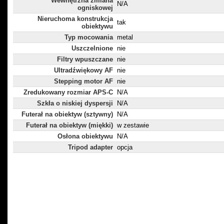
Wewnętrzna zmiana
N/A
ogniskowej
Nieruchoma konstrukcja
tak
obiektywu
Typ mocowania
metal
Uszczelnione
nie
Filtry wpuszczane
nie
Ultradźwiękowy AF
nie
Stepping motor AF
nie
Zredukowany rozmiar APS-C
N/A
Szkła o niskiej dyspersji
N/A
Futerał na obiektyw (sztywny)
N/A
Futerał na obiektyw (miękki)
w zestawie
Osłona obiektywu
N/A
Tripod adapter
opcja