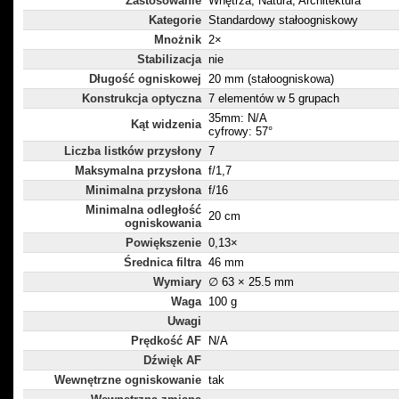
Zastosowanie
Wnętrza, Natura, Architektura
Kategorie
Standardowy stałoogniskowy
Mnożnik
2×
Stabilizacja
nie
Długość ogniskowej
20 mm (stałoogniskowa)
Konstrukcja optyczna
7 elementów w 5 grupach
35mm: N/A
Kąt widzenia
cyfrowy: 57°
Liczba listków przysłony
7
Maksymalna przysłona
f/1,7
Minimalna przysłona
f/16
Minimalna odległość
20 cm
ogniskowania
Powiększenie
0,13×
Średnica filtra
46 mm
Wymiary
∅ 63 × 25.5 mm
Waga
100 g
Uwagi
Prędkość AF
N/A
Dźwięk AF
Wewnętrzne ogniskowanie
tak