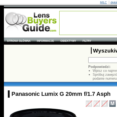
MILC
digit
STRONA GŁÓWNA
INFORMACJE
OBIEKTYWY
FILTRY
Wyszuki
Podpowiedzi:
Wpisz co najmn
Spróbuj zawęzi
podanie numer
Panasonic Lumix G 20mm f/1.7 Asph