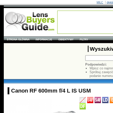
MILC
digit
STRONA GŁÓWNA
INFORMACJE
OBIEKTYWY
FILTRY
Wyszuki
Podpowiedzi:
Wpisz co najmn
Spróbuj zawęzi
podanie numer
Canon RF 600mm f/4 L IS USM