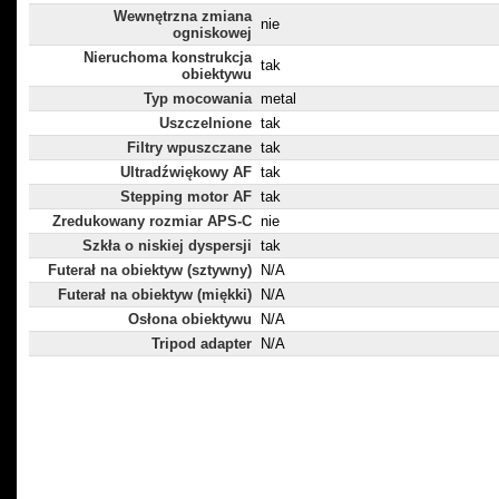
Wewnętrzna zmiana
nie
ogniskowej
Nieruchoma konstrukcja
tak
obiektywu
Typ mocowania
metal
Uszczelnione
tak
Filtry wpuszczane
tak
Ultradźwiękowy AF
tak
Stepping motor AF
tak
Zredukowany rozmiar APS-C
nie
Szkła o niskiej dyspersji
tak
Futerał na obiektyw (sztywny)
N/A
Futerał na obiektyw (miękki)
N/A
Osłona obiektywu
N/A
Tripod adapter
N/A