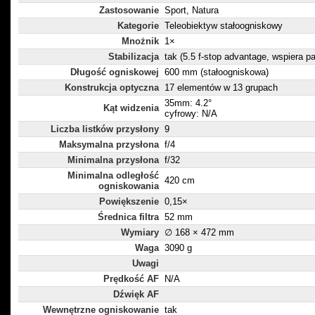
Zastosowanie
Sport, Natura
Kategorie
Teleobiektyw stałoogniskowy
Mnożnik
1×
Stabilizacja
tak (5.5 f-stop advantage, wspiera 
Długość ogniskowej
600 mm (stałoogniskowa)
Konstrukcja optyczna
17 elementów w 13 grupach
35mm: 4.2°
Kąt widzenia
cyfrowy: N/A
Liczba listków przysłony
9
Maksymalna przysłona
f/4
Minimalna przysłona
f/32
Minimalna odległość
420 cm
ogniskowania
Powiększenie
0,15×
Średnica filtra
52 mm
Wymiary
∅ 168 × 472 mm
Waga
3090 g
Uwagi
Prędkość AF
N/A
Dźwięk AF
Wewnętrzne ogniskowanie
tak