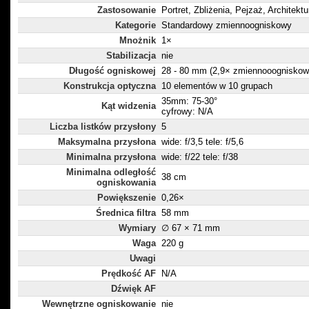
Zastosowanie
Portret, Zbliżenia, Pejzaż, Architektu
Kategorie
Standardowy zmiennoogniskowy
Mnożnik
1×
Stabilizacja
nie
Długość ogniskowej
28 - 80 mm (2,9× zmiennooogniskow
Konstrukcja optyczna
10 elementów w 10 grupach
35mm: 75-30°
Kąt widzenia
cyfrowy: N/A
Liczba listków przysłony
5
Maksymalna przysłona
wide: f/3,5 tele: f/5,6
Minimalna przysłona
wide: f/22 tele: f/38
Minimalna odległość
38 cm
ogniskowania
Powiększenie
0,26×
Średnica filtra
58 mm
Wymiary
∅ 67 × 71 mm
Waga
220 g
Uwagi
Prędkość AF
N/A
Dźwięk AF
Wewnętrzne ogniskowanie
nie