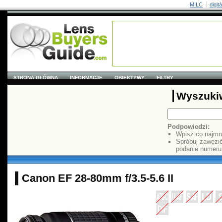
MILC
digit
STRONA GŁÓWNA
INFORMACJE
OBIEKTYWY
FILTRY
Wyszuki
Podpowiedzi:
Wpisz co najmn
Spróbuj zawęzi
podanie numer
Canon EF 28-80mm f/3.5-5.6 II