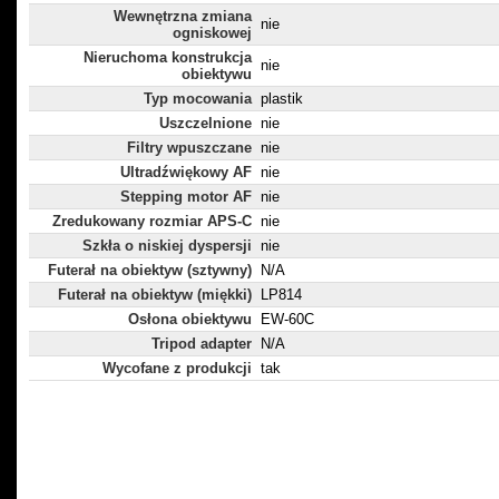
Wewnętrzna zmiana
nie
ogniskowej
Nieruchoma konstrukcja
nie
obiektywu
Typ mocowania
plastik
Uszczelnione
nie
Filtry wpuszczane
nie
Ultradźwiękowy AF
nie
Stepping motor AF
nie
Zredukowany rozmiar APS-C
nie
Szkła o niskiej dyspersji
nie
Futerał na obiektyw (sztywny)
N/A
Futerał na obiektyw (miękki)
LP814
Osłona obiektywu
EW-60C
Tripod adapter
N/A
Wycofane z produkcji
tak