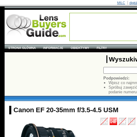
MILC
digit
STRONA GŁÓWNA
INFORMACJE
OBIEKTYWY
FILTRY
Wyszuki
Podpowiedzi:
Wpisz co najmn
Spróbuj zawęzi
podanie numer
Canon EF 20-35mm f/3.5-4.5 USM