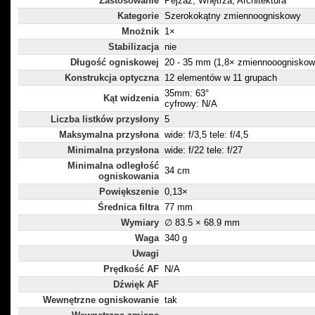
Zastosowanie
Pejzaż, Wnętrza, Architektura
Kategorie
Szerokokątny zmiennoogniskowy
Mnożnik
1×
Stabilizacja
nie
Długość ogniskowej
20 - 35 mm (1,8× zmiennooogniskow
Konstrukcja optyczna
12 elementów w 11 grupach
35mm: 63°
Kąt widzenia
cyfrowy: N/A
Liczba listków przysłony
5
Maksymalna przysłona
wide: f/3,5 tele: f/4,5
Minimalna przysłona
wide: f/22 tele: f/27
Minimalna odległość
34 cm
ogniskowania
Powiększenie
0,13×
Średnica filtra
77 mm
Wymiary
∅ 83.5 × 68.9 mm
Waga
340 g
Uwagi
Prędkość AF
N/A
Dźwięk AF
Wewnętrzne ogniskowanie
tak