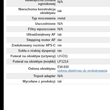
Wewnętrzna zmiana
N/A
ogniskowej
Nieruchoma konstrukcja
tak
obiektywu
Typ mocowania
metal
Uszczelnione
N/A
Filtry wpuszczane
N/A
Ultradźwiękowy AF
tak
Stepping motor AF
nie
Zredukowany rozmiar APS-C
nie
Szkła o niskiej dyspersji
nie
Futerał na obiektyw (sztywny)
LH-D11
Futerał na obiektyw (miękki)
LP1214
EW-83II
Osłona obiektywu
osłona obiektywu do wydrukowania
Tripod adapter
N/A
Wycofane z produkcji
tak