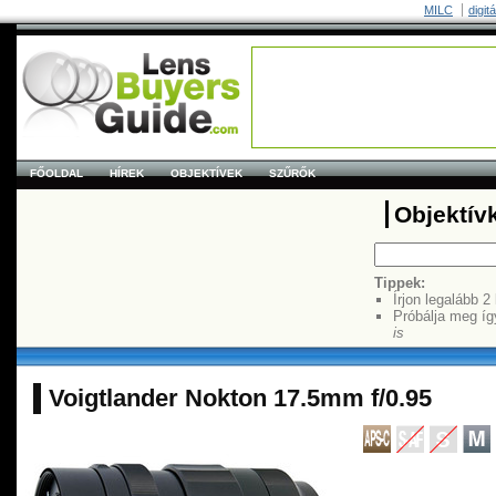
MILC
digit
FŐOLDAL
HÍREK
OBJEKTÍVEK
SZŰRŐK
Objektív
Tippek:
Írjon legalább 2
Próbálja meg íg
is
Voigtlander Nokton 17.5mm f/0.95