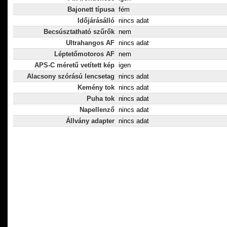
Bajonett típusa
fém
Időjárásálló
nincs adat
Becsúsztatható szűrők
nem
Ultrahangos AF
nincs adat
Léptetőmotoros AF
nem
APS-C méretű vetített kép
igen
Alacsony szórású lencsetag
nincs adat
Kemény tok
nincs adat
Puha tok
nincs adat
Napellenző
nincs adat
Állvány adapter
nincs adat