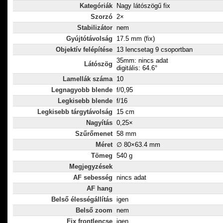
Kategóriák
Nagy látószögű fix
Szorzó
2×
Stabilizátor
nem
Gyújtótávolság
17.5 mm (fix)
Objektív felépítése
13 lencsetag 9 csoportban
35mm: nincs adat
Látószög
digitális: 64.6°
Lamellák száma
10
Legnagyobb blende
f/0,95
Legkisebb blende
f/16
Legkisebb tárgytávolság
15 cm
Nagyítás
0,25×
Szűrőmenet
58 mm
Méret
∅ 80×63.4 mm
Tömeg
540 g
Megjegyzések
AF sebesség
nincs adat
AF hang
Belső élességállítás
igen
Belső zoom
nem
Fix frontlencse
igen