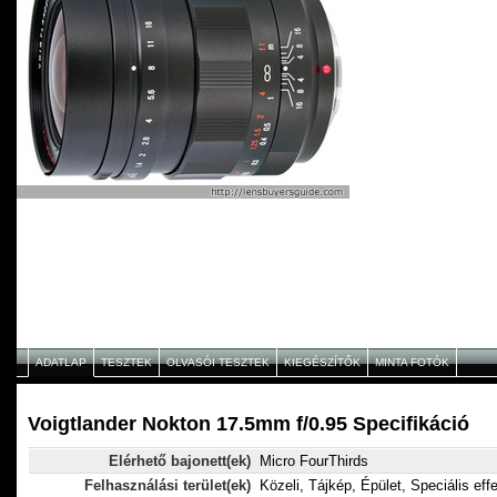
ADATLAP
TESZTEK
OLVASÓI TESZTEK
KIEGÉSZÍTŐK
MINTA FOTÓK
Voigtlander Nokton 17.5mm f/0.95 Specifikáció
Elérhető bajonett(ek)
Micro FourThirds
Felhasználási terület(ek)
Közeli, Tájkép, Épület, Speciális eff