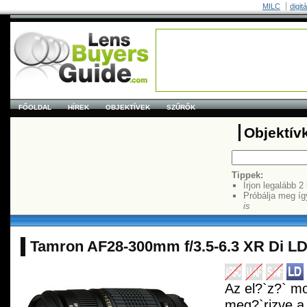
MILC
digit
FŐOLDAL
HÍREK
OBJEKTÍVEK
SZŰRŐK
Objektív
Tippek:
Írjon legalább 2
Próbálja meg íg
is
Tamron AF28-300mm f/3.5-6.3 XR Di LD
Az el?`z?` mo
meg?`rizve a