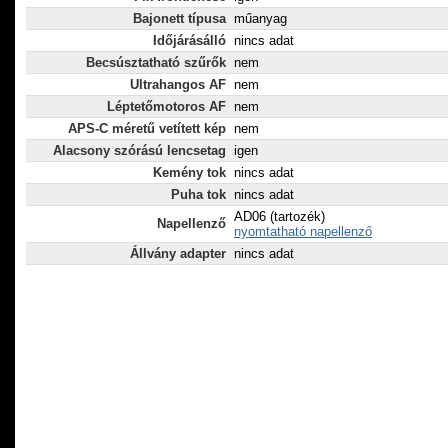
Bajonett típusa
műanyag
Időjárásálló
nincs adat
Becsúsztatható szűrők
nem
Ultrahangos AF
nem
Léptetőmotoros AF
nem
APS-C méretű vetített kép
nem
Alacsony szórású lencsetag
igen
Kemény tok
nincs adat
Puha tok
nincs adat
AD06 (tartozék)
Napellenző
nyomtatható napellenző
Állvány adapter
nincs adat