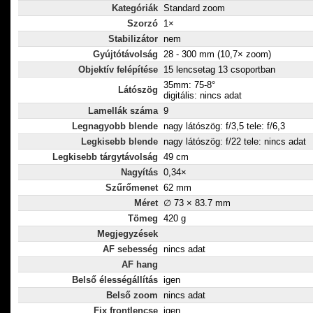
megközelít?`
Kategóriák
Standard zoom
megfelel?` lá
Szorzó
1×
amely az alap
Stabilizátor
nem
tele látószögi
Gyújtótávolság
28 - 300 mm (10,7× zoom)
felvételkészí
Objektív felépítése
15 lencsetag 13 csoportban
35mm: 75-8°
illetve a has
Látószög
digitális: nincs adat
feláldozása n
Lamellák száma
9
Legnagyobb blende
nagy látószög: f/3,5 tele: f/6,3
Legkisebb blende
nagy látószög: f/22 tele: nincs adat
Legkisebb tárgytávolság
49 cm
Nagyítás
0,34×
Szűrőmenet
62 mm
Méret
∅ 73 × 83.7 mm
Tömeg
420 g
Megjegyzések
AF sebesség
nincs adat
AF hang
Belső élességállítás
igen
Belső zoom
nincs adat
Fix frontlencse
igen