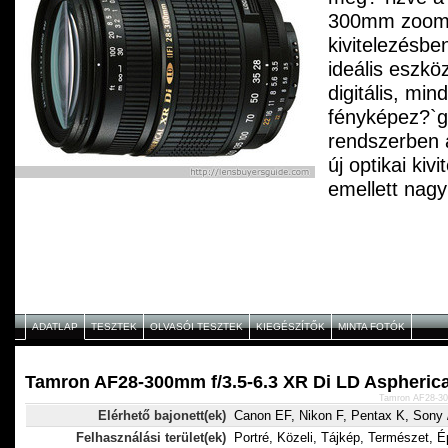
300mm zoom o
kivitelezésbe
ideális eszkö
digitális, min
fényképez?`g
rendszerben 
új optikai kivi
emellett nag
amúgy is rend
`ségellen?`rz
továbbfejlesz
a filmes és a d
platformokon 
ADATLAP
TESZTEK
OLVASÓI TESZTEK
KIEGÉSZÍTŐK
MINTA FOTÓK
képmin?`sége
méretű képér
rendelkez?` di
Tamron AF28-300mm f/3.5-6.3 XR Di LD Aspherica
Tamron AF28-300
fényképez?`g
Elérhető bajonett(ek)
Canon EF, Nikon F, Pentax K, Sony /
használata so
Felhasználási terület(ek)
Portré, Közeli, Tájkép, Természet, É