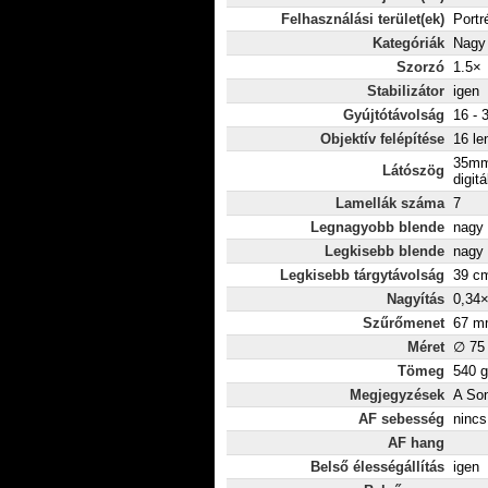
Felhasználási terület(ek)
Portr
Kategóriák
Nagy
Szorzó
1.5×
Stabilizátor
igen
Gyújtótávolság
16 -
Objektív felépítése
16 le
35mm
Látószög
digitá
Lamellák száma
7
Legnagyobb blende
nagy 
Legkisebb blende
nagy 
Legkisebb tárgytávolság
39 c
Nagyítás
0,34
Szűrőmenet
67 m
Méret
∅ 75
Tömeg
540 g
Megjegyzések
A Son
AF sebesség
nincs
AF hang
Belső élességállítás
igen