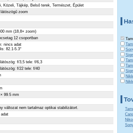
é, Közeli, Tájkép, Belső terek, Természet, Épület
 látószögű zoom
Ha
 300 mm (18,8× zoom)
ncsetag 12 csoportban
Tamr
Tamr
: nincs adat
lis: 82.1-5.3°
Son
Sig
Tamr
látószög: f/3,5 tele: f/6,3
Tam
látószög: f/22 tele: f/40
Sig
m
Nik
×
Nik
m
 × 99.5 mm
To
y változat nem tartalmaz optikai stabilizátort.
Tamr
 adat
Cano
Niko
Sony