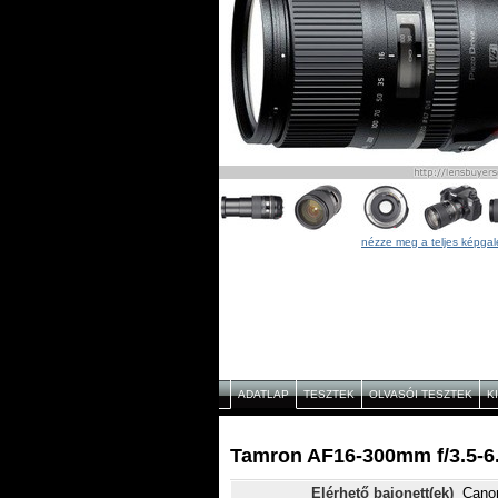
nézze meg a teljes képgal
ADATLAP
TESZTEK
OLVASÓI TESZTEK
K
Tamron AF16-300mm f/3.5-6.
Elérhető bajonett(ek)
Canon