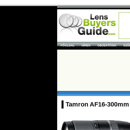
FŐOLDAL
HÍREK
OBJEKTÍVEK
SZŰ
Tamron AF16-300mm f