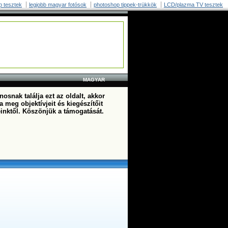
p tesztek
legjobb magyar fotósok
photoshop tippek-trükkök
LCD/plazma TV tesztek
MAGYAR
osnak találja ezt az oldalt, akkor
a meg objektívjeit és kiegészítőit
einktől. Köszönjük a támogatását.