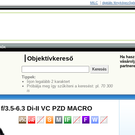
MILC
digitális fényképezõgé
RŐK
Ha haszn
Objektívkereső
vásárolj
partner
Tippek:
Írjon legalább 2 karaktert
Próbálja meg így szűkíteni a keresést: pl.
70 300
is
/3.5-6.3 Di-II VC PZD MACRO