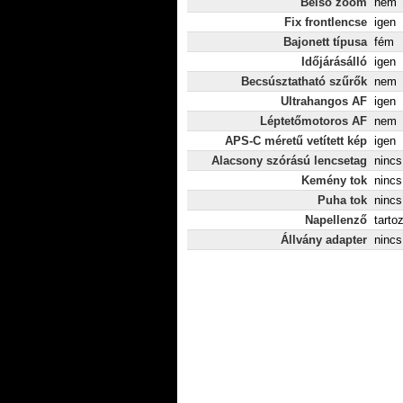
Belső zoom
nem
Fix frontlencse
igen
Bajonett típusa
fém
Időjárásálló
igen
Becsúsztatható szűrők
nem
Ultrahangos AF
igen
Léptetőmotoros AF
nem
APS-C méretű vetített kép
igen
Alacsony szórású lencsetag
nincs
Kemény tok
nincs
Puha tok
nincs
Napellenző
tarto
Állvány adapter
nincs