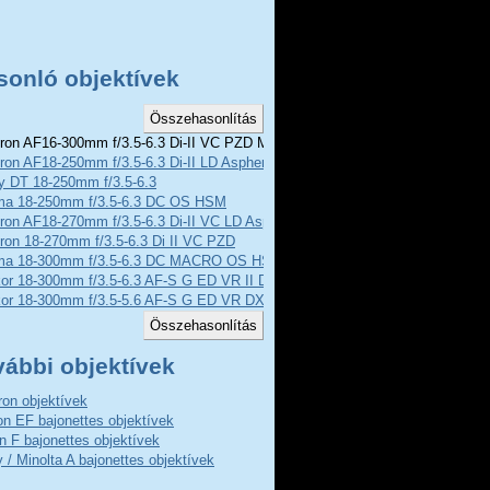
sonló objektívek
on AF16-300mm f/3.5-6.3 Di-II VC PZD MACRO
on AF18-250mm f/3.5-6.3 Di-II LD Aspherical
y DT 18-250mm f/3.5-6.3
ma 18-250mm f/3.5-6.3 DC OS HSM
on AF18-270mm f/3.5-6.3 Di-II VC LD Aspherical (IF) Macro
ron 18-270mm f/3.5-6.3 Di II VC PZD
ma 18-300mm f/3.5-6.3 DC MACRO OS HSM C
kor 18-300mm f/3.5-6.3 AF-S G ED VR II DX
kor 18-300mm f/3.5-5.6 AF-S G ED VR DX
vábbi objektívek
on objektívek
n EF bajonettes objektívek
n F bajonettes objektívek
 / Minolta A bajonettes objektívek