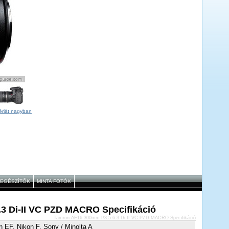
ériát nagyban
IEGÉSZÍTŐK
MINTA FOTÓK
3 Di-II VC PZD MACRO Specifikáció
Tamron AF16-300mm f/3.5-6.3 Di-II VC PZD MACRO Specifikáció
 EF, Nikon F, Sony / Minolta A