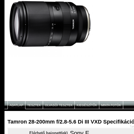
ADATLAP
TESZTEK
OLVASÓI TESZTEK
KIEGÉSZÍTŐK
MINTA FOTÓK
Tamron 28-200mm f/2.8-5.6 Di III VXD Specifikáci
Tam
Sony E
Elérhető bajonett(ek)