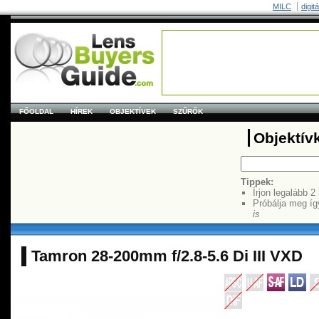
MILC
digit
FŐOLDAL
HÍREK
OBJEKTÍVEK
SZŰRŐK
Objektív
Tippek:
Írjon legalább 2
Próbálja meg íg
is
Tamron 28-200mm f/2.8-5.6 Di III VXD