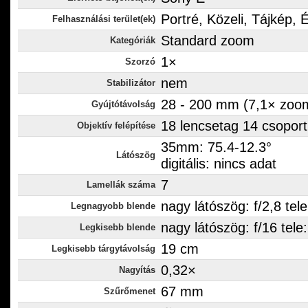
Portré, Közeli, Tájkép, 
Felhasználási terület(ek)
Standard zoom
Kategóriák
1×
Szorzó
nem
Stabilizátor
28 - 200 mm (7,1× zoo
Gyújtótávolság
18 lencsetag 14 csopor
Objektív felépítése
35mm: 75.4-12.3°
Látószög
digitális: nincs adat
7
Lamellák száma
nagy látószög: f/2,8 tele
Legnagyobb blende
nagy látószög: f/16 tele:
Legkisebb blende
19 cm
Legkisebb tárgytávolság
0,32×
Nagyítás
67 mm
Szűrőmenet