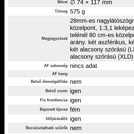
∅ 74 × 117 mm
Méret
575 g
Tömeg
28mm-es nagylátószögn
közelpont, 1:3,1 leképe
telénél 80 cm-es közelp
Megjegyzések
arány. két aszférikus, ké
két alacsony szórású (L
alacsony szórású (XLD)
nincs adat
AF sebesség
AF hang
nem
Belső élességállítás
igen
Belső zoom
igen
Fix frontlencse
fém
Bajonett típusa
igen
Időjárásálló
nem
Becsúsztatható szűrők