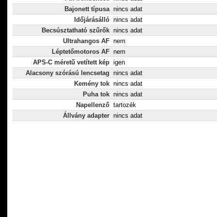
Bajonett típusa
nincs adat
Időjárásálló
nincs adat
Becsúsztatható szűrők
nincs adat
Ultrahangos AF
nem
Léptetőmotoros AF
nem
APS-C méretű vetített kép
igen
Alacsony szórású lencsetag
nincs adat
Kemény tok
nincs adat
Puha tok
nincs adat
Napellenző
tartozék
Állvány adapter
nincs adat