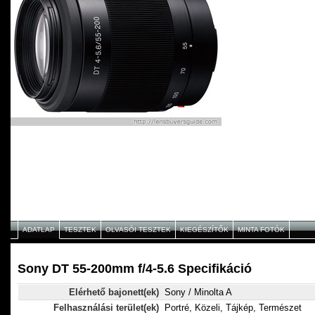
ADATLAP
TESZTEK
OLVASÓI TESZTEK
KIEGÉSZÍTŐK
MINTA FOTÓK
Sony DT 55-200mm f/4-5.6 Specifikáció
Elérhető bajonett(ek)
Sony / Minolta A
Felhasználási terület(ek)
Portré, Közeli, Tájkép, Természet