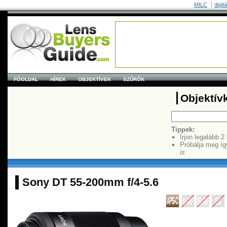
MILC
digit
FŐOLDAL
HÍREK
OBJEKTÍVEK
SZŰRŐK
Objektív
Tippek:
Írjon legalább 2
Próbálja meg íg
is
Sony DT 55-200mm f/4-5.6