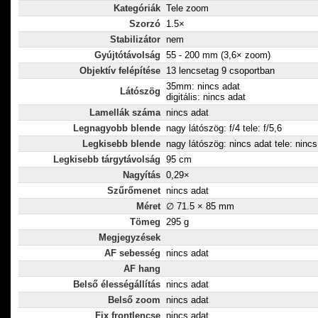
Kategóriák
Tele zoom
Szorzó
1.5×
Stabilizátor
nem
Gyújtótávolság
55 - 200 mm (3,6× zoom)
Objektív felépítése
13 lencsetag 9 csoportban
35mm: nincs adat
Látószög
digitális: nincs adat
Lamellák száma
nincs adat
Legnagyobb blende
nagy látószög: f/4 tele: f/5,6
Legkisebb blende
nagy látószög: nincs adat tele: nincs
Legkisebb tárgytávolság
95 cm
Nagyítás
0,29×
Szűrőmenet
nincs adat
Méret
∅ 71.5 × 85 mm
Tömeg
295 g
Megjegyzések
AF sebesség
nincs adat
AF hang
Belső élességállítás
nincs adat
Belső zoom
nincs adat
Fix frontlencse
nincs adat