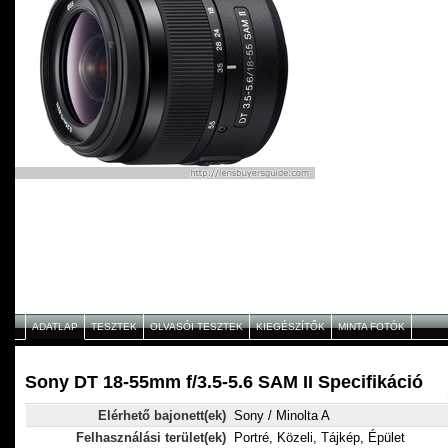
ADATLAP
TESZTEK
OLVASÓI TESZTEK
KIEGÉSZÍTŐK
MINTA FOTÓK
Sony DT 18-55mm f/3.5-5.6 SAM II Specifikáció
Elérhető bajonett(ek)
Sony / Minolta A
Felhasználási terület(ek)
Portré, Közeli, Tájkép, Épület