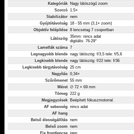
Kategóriák
Nagy látószögű zoom
Szorzó
1.5×
Stabilizátor
nem
Gyújtótávolság
18 - 55 mm (3,1× zoom)
Objektív felépítése
8 lencsetag 7 csoportban
35mm: nincs adat
Látószög
digitális: 76-29°
Lamellák száma
7
Legnagyobb blende
nagy látószög: f/3,5 tele: f/5,6
Legkisebb blende
nagy látószög: f/22 tele: f/36
Legkisebb tárgytávolság
25 cm
Nagyítás
0,34×
Szűrőmenet
55 mm
Méret
∅ 72 × 69 mm
Tömeg
222 g
Megjegyzések
Beépített fókuszmotorral.
AF sebesség
nincs adat
AF hang
Belső élességállítás
nem
Belső zoom
nem
Fix frontlencse
igen