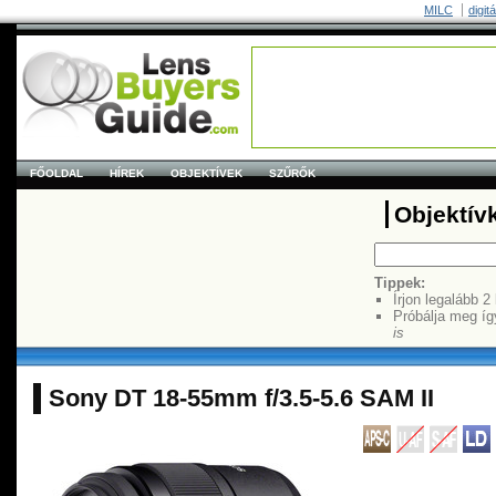
MILC
digit
FŐOLDAL
HÍREK
OBJEKTÍVEK
SZŰRŐK
Objektív
Tippek:
Írjon legalább 2
Próbálja meg íg
is
Sony DT 18-55mm f/3.5-5.6 SAM II