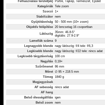
Felhasználási terület(ek)
Portré, Tájkép, Természet, Épület
(Ha az objekt
Kategóriák
Tele zoom
használjuk, 
Szorzó
1×
500 mm között
Stabilizátor
nem
Gyújtótávolság
50 - 500 mm (10× zoom)
Objektív felépítése
20 lencsetag 16 csoportban
35mm: 46.8-5°
Látószög
digitális: 27.9-2.9°
Lamellák száma
9
Legnagyobb blende
nagy látószög: f/4 tele: f/6,3
Legkisebb blende
nagy látószög: f/22 tele: nincs adat
Legkisebb tárgytávolság
100 cm
Nagyítás
0,19×
Szűrőmenet
86 mm
Méret
∅ 95 × 218.5 mm
Tömeg
1840 g
Megjegyzések
AF sebesség
nincs adat
AF hang
Belső élességállítás
igen
Belső zoom
nem