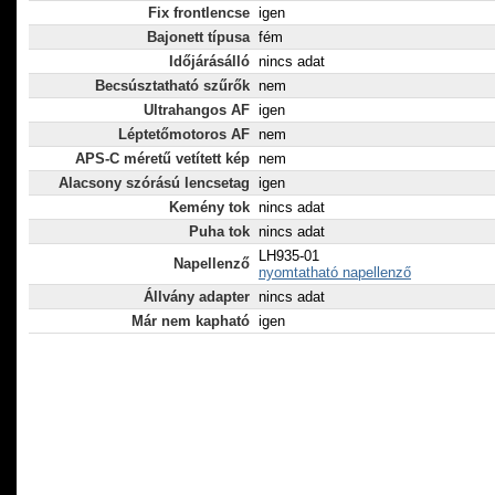
Fix frontlencse
igen
Bajonett típusa
fém
Időjárásálló
nincs adat
Becsúsztatható szűrők
nem
Ultrahangos AF
igen
Léptetőmotoros AF
nem
APS-C méretű vetített kép
nem
Alacsony szórású lencsetag
igen
Kemény tok
nincs adat
Puha tok
nincs adat
LH935-01
Napellenző
nyomtatható napellenző
Állvány adapter
nincs adat
Már nem kapható
igen