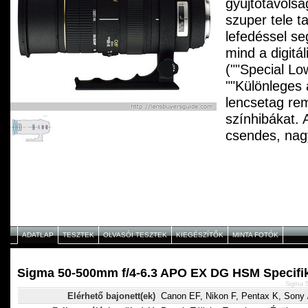
gyújtótávolsá
szuper tele t
lefedéssel seg
mind a digitá
(""Special Lo
""Különleges 
lencsetag rem
színhibákat.
csendes, na
automatikus é
bármikor alk
fókuszt bizto
opcionális A
telekonverter
objektív 140
ADATLAP
TESZTEK
OLVASÓI TESZTEK
KIEGÉSZÍTŐK
MINTA FOTÓK
MF objektívk
telekonverter
Sigma 50-500mm f/4-6.3 APO EX DG HSM Specifi
pedig 200-1
Sigma 
Elérhető bajonett(ek)
Canon EF, Nikon F, Pentax K, Sony /
MF objektívké