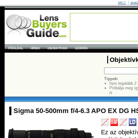
MILC
digit
FŐOLDAL
HÍREK
OBJEKTÍVEK
SZŰRŐK
Objektív
Tippek:
Írjon legalább 2
Próbálja meg íg
is
Sigma 50-500mm f/4-6.3 APO EX DG 
Ez az objektí