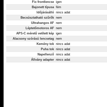
Fix frontlencse
igen
Bajonett típusa
fém
Időjárásálló
nincs adat
Becsúsztatható szűrők
nem
Ultrahangos AF
nem
Léptetőmotoros AF
nem
APS-C méretű vetített kép
igen
Alacsony szórású lencsetag
nem
Kemény tok
nincs adat
Puha tok
nincs adat
Napellenző
nincs adat
Állvány adapter
nincs adat