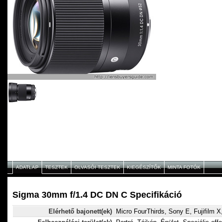
ADATLAP
TESZTEK
OLVASÓI TESZTEK
KIEGÉSZÍTŐK
MINTA FOTÓK
Sigma 30mm f/1.4 DC DN C Specifikáció
Elérhető bajonett(ek)
Micro FourThirds, Sony E, Fujifilm 