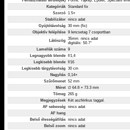
Felhasználási terület(ek)
Portré, Tájkép, Épület, Speciális eff
Kategóriák
Standard fix
Szorzó
1.5×
Stabilizátor
nincs adat
Gyújtótávolság
30 mm (fix)
Objektív felépítése
9 lencsetag 7 csoportban
35mm: nincs adat
Látószög
digitális: 50.7°
Lamellák száma
9
Legnagyobb blende
f/1,4
Legkisebb blende
f/16
Legkisebb tárgytávolság
30 cm
Nagyítás
0,14×
Szűrőmenet
52 mm
Méret
∅ 64.8 × 73.3 mm
Tömeg
265 g
Megjegyzések
Két aszférikus taggal.
AF sebesség
nincs adat
AF hang
Belső élességállítás
nincs adat
Belső zoom
nincs adat