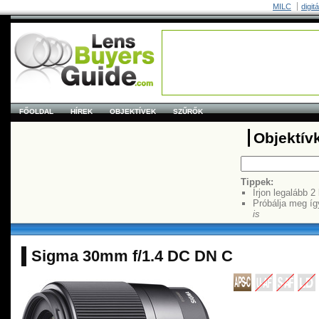
MILC
digit
FŐOLDAL
HÍREK
OBJEKTÍVEK
SZŰRŐK
Objektív
Tippek:
Írjon legalább 2
Próbálja meg íg
is
Sigma 30mm f/1.4 DC DN C