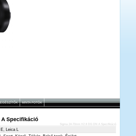
IEGÉSZÍTŐK
MINTA FOTÓK
A Specifikáció
Sigma 24-70mm f/2.8 DG DN A Specifikáció
E, Leica L