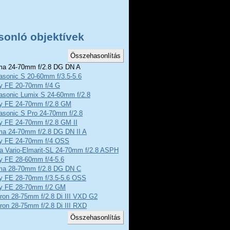
sonló objektívek
a 24-70mm f/2.8 DG DN A
asonic S 20-60mm f/3.5-5.6
y FE 20-70mm f/4 G
asonic Lumix S 24-60mm f/2.8
y FE 24-70mm f/2.8 GM
asonic S Pro 24-70mm f/2.8
y FE 24-70mm f/2.8 GM II
ma 24-70mm f/2.8 DG DN II A
y FE 24-70mm f/4 OSS
a Vario-Elmarit-SL 24-70mm f/2.8 ASPH
y FE 28-60mm f/4-5.6
ma 28-70mm f/2.8 DG DN C
y FE 28-70mm f/3.5-5.6 OSS
y FE 28-70mm f/2 GM
ron 28-75mm f/2.8 Di III VXD G2
ron 28-75mm f/2.8 Di III RXD