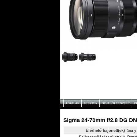
ADATLAP
TESZTEK
OLVASÓI TESZTEK
K
Sigma 24-70mm f/2.8 DG DN 
Elérhető bajonett(ek)
Sony 