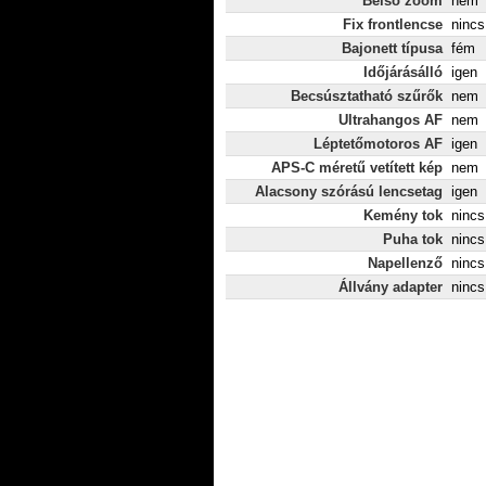
Belső zoom
nem
Fix frontlencse
nincs
Bajonett típusa
fém
Időjárásálló
igen
Becsúsztatható szűrők
nem
Ultrahangos AF
nem
Léptetőmotoros AF
igen
APS-C méretű vetített kép
nem
Alacsony szórású lencsetag
igen
Kemény tok
nincs
Puha tok
nincs
Napellenző
nincs
Állvány adapter
nincs