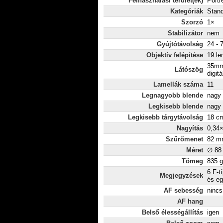
Felhasználási terület(ek)
Portr
Kategóriák
Stan
Szorzó
1×
Stabilizátor
nem
Gyújtótávolság
24 - 
Objektív felépítése
19 le
35mm
Látószög
digitá
Lamellák száma
11
Legnagyobb blende
nagy 
Legkisebb blende
nagy 
Legkisebb tárgytávolság
18 c
Nagyítás
0,34
Szűrőmenet
82 m
Méret
∅ 88
Tömeg
835 g
6 F-t
Megjegyzések
és eg
AF sebesség
nincs
AF hang
Belső élességállítás
igen