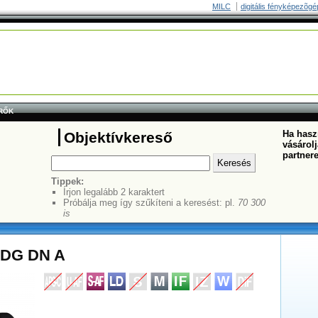
MILC
digitális fényképezõgé
RŐK
Ha haszn
Objektívkereső
vásárolj
partner
Tippek:
Írjon legalább 2 karaktert
Próbálja meg így szűkíteni a keresést: pl.
70 300
is
 DG DN A