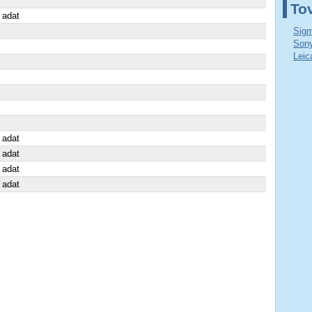
To
 adat
Sigm
Sony
Leic
 adat
 adat
 adat
 adat