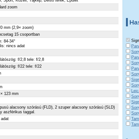
é, Sport, Közeli, Tájkép, Belső terek, Épület
dard zoom
Ha
70 mm (2,9× zoom)
ncsetag 15 csoportban
Sigm
: 84-34°
lis: nincs adat
Pan
Son
Pan
látószög: f/2,8 tele: f/2,8
Son
látószög: f/22 tele: f/22
Pan
m
Son
Sig
×
Son
m
Leic
 × 123 mm
Son
Sig
ípusú alacsony szórású (FLD), 2 szuper alacsony szórású (SLD)
Son
y aszférikus taggal.
Son
 adat
Tam
Tam