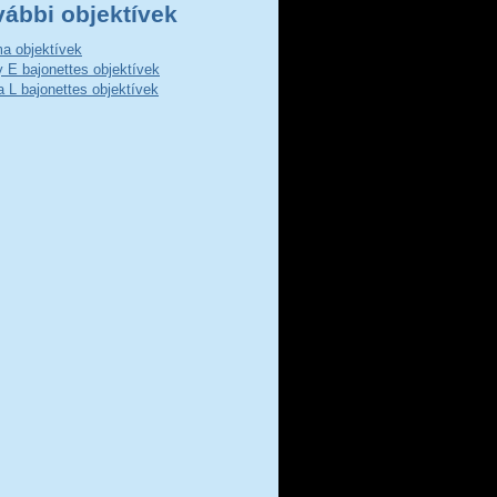
vábbi objektívek
a objektívek
 E bajonettes objektívek
a L bajonettes objektívek