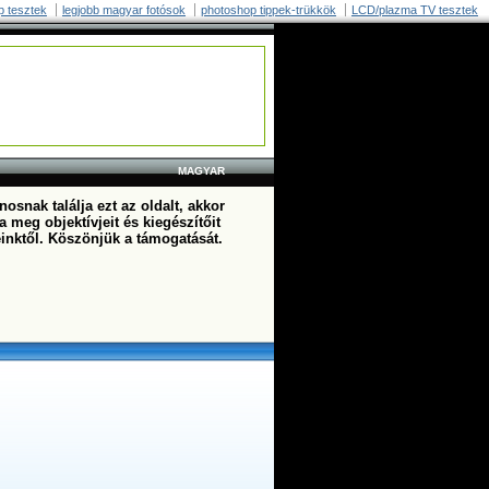
p tesztek
legjobb magyar fotósok
photoshop tippek-trükkök
LCD/plazma TV tesztek
MAGYAR
osnak találja ezt az oldalt, akkor
a meg objektívjeit és kiegészítőit
einktől. Köszönjük a támogatását.