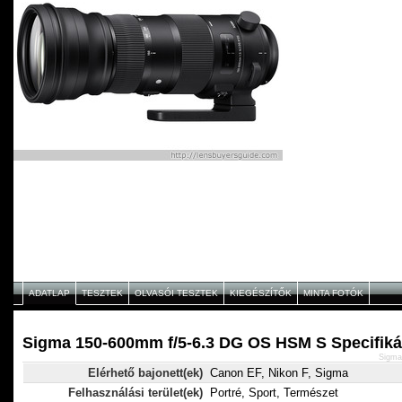
ADATLAP
TESZTEK
OLVASÓI TESZTEK
KIEGÉSZÍTŐK
MINTA FOTÓK
Sigma 150-600mm f/5-6.3 DG OS HSM S Specifiká
Sigma
Elérhető bajonett(ek)
Canon EF, Nikon F, Sigma
Felhasználási terület(ek)
Portré, Sport, Természet