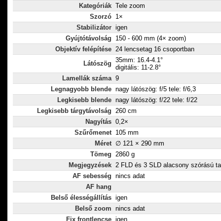
Kategóriák
Tele zoom
Szorzó
1×
Stabilizátor
igen
Gyújtótávolság
150 - 600 mm (4× zoom)
Objektív felépítése
24 lencsetag 16 csoportban
35mm: 16.4-4.1°
Látószög
digitális: 11-2.8°
Lamellák száma
9
Legnagyobb blende
nagy látószög: f/5 tele: f/6,3
Legkisebb blende
nagy látószög: f/22 tele: f/22
Legkisebb tárgytávolság
260 cm
Nagyítás
0,2×
Szűrőmenet
105 mm
Méret
∅ 121 × 290 mm
Tömeg
2860 g
Megjegyzések
2 FLD és 3 SLD alacsony szórású t
AF sebesség
nincs adat
AF hang
Belső élességállítás
igen
Belső zoom
nincs adat
Fix frontlencse
igen