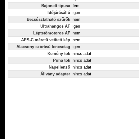
Bajonett típusa
fém
Időjárásálló
igen
Becsúsztatható szűrők
nem
Ultrahangos AF
igen
Léptetőmotoros AF
nem
APS-C méretű vetített kép
nem
Alacsony szórású lencsetag
igen
Kemény tok
nincs adat
Puha tok
nincs adat
Napellenző
nincs adat
Állvány adapter
nincs adat