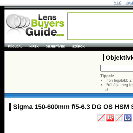
MILC
digit
FŐOLDAL
HÍREK
OBJEKTÍVEK
SZŰRŐK
Objektív
Tippek:
Írjon legalább 2
Próbálja meg íg
is
Sigma 150-600mm f/5-6.3 DG OS HSM 