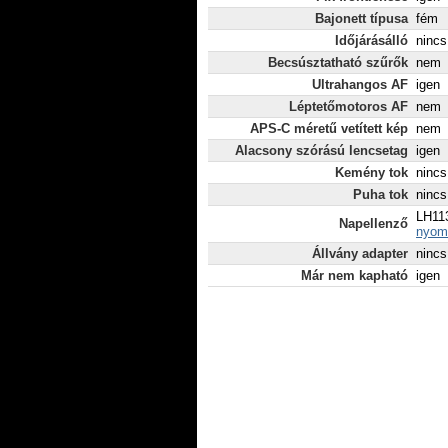
Bajonett típusa
fém
Időjárásálló
nincs
Becsúsztatható szűrők
nem
Ultrahangos AF
igen
Léptetőmotoros AF
nem
APS-C méretű vetített kép
nem
Alacsony szórású lencsetag
igen
Kemény tok
nincs
Puha tok
nincs
LH113
Napellenző
nyomt
Állvány adapter
nincs
Már nem kapható
igen