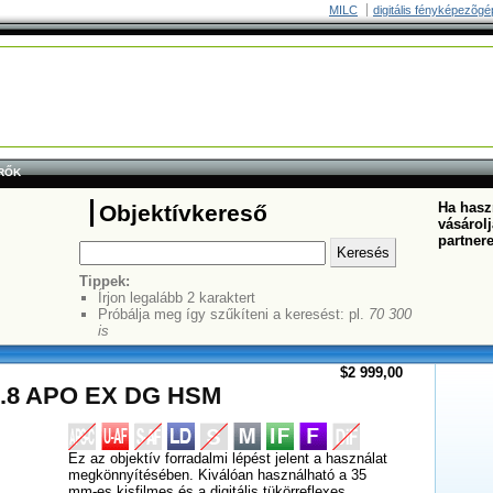
MILC
digitális fényképezõgé
RŐK
Ha haszn
Objektívkereső
vásárolj
partner
Tippek:
Írjon legalább 2 karaktert
Próbálja meg így szűkíteni a keresést: pl.
70 300
is
$2 999,00
2.8 APO EX DG HSM
Ez az objektív forradalmi lépést jelent a használat
megkönnyítésében. Kiválóan használható a 35
mm-es kisfilmes és a digitális tükörreflexes