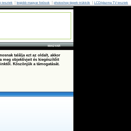
p tesztek
legjobb magyar fotósok
photoshop tippek-trükkök
LCD/plazma TV tesztek
MAGYAR
osnak találja ezt az oldalt, akkor
a meg objektívjeit és kiegészítőit
einktől. Köszönjük a támogatását.