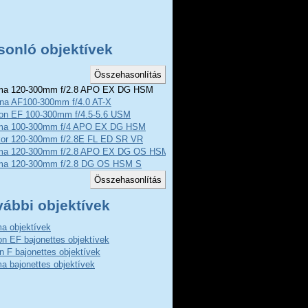
sonló objektívek
a 120-300mm f/2.8 APO EX DG HSM
ina AF100-300mm f/4.0 AT-X
on EF 100-300mm f/4.5-5.6 USM
ma 100-300mm f/4 APO EX DG HSM
kor 120-300mm f/2.8E FL ED SR VR
ma 120-300mm f/2.8 APO EX DG OS HSM
ma 120-300mm f/2.8 DG OS HSM S
vábbi objektívek
a objektívek
n EF bajonettes objektívek
n F bajonettes objektívek
a bajonettes objektívek