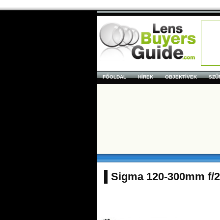
FŐOLDAL
HÍREK
OBJEKTÍVEK
SZŰ
Sigma 120-300mm f/