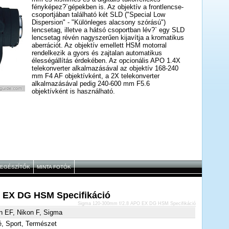
fényképez?`gépekben is. Az objektív a frontlencse-
csoportjában található két SLD ("Special Low
Dispersion" - "Különleges alacsony szórású")
lencsetag, illetve a hátsó csoportban lév?` egy SLD
lencsetag révén nagyszerűen kijavítja a kromatikus
aberrációt. Az objektív emellett HSM motorral
rendelkezik a gyors és zajtalan automatikus
élességállítás érdekében. Az opcionális APO 1.4X
telekonverter alkalmazásával az objektív 168-240
mm F4 AF objektívként, a 2X telekonverter
alkalmazásával pedig 240-600 mm F5.6
objektívként is használható.
IEGÉSZÍTŐK
MINTA FOTÓK
 EX DG HSM Specifikáció
Sigma 120-300mm f/2.8 APO EX DG HSM Specifikáció
n EF, Nikon F, Sigma
é, Sport, Természet