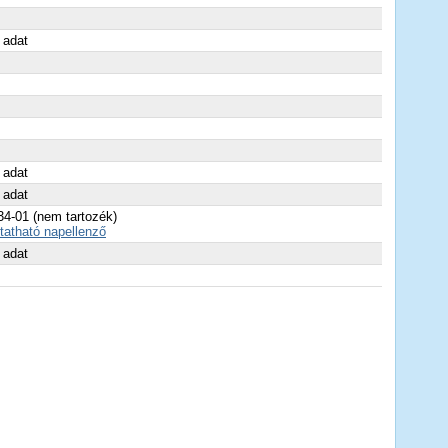
 adat
 adat
 adat
4-01 (nem tartozék)
atható napellenző
 adat