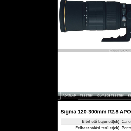
ADATLAP
TESZTEK
OLVASÓI TESZTEK
K
Sigma 120-300mm f/2.8 APO
Elérhető bajonett(ek)
Cano
Felhasználási terület(ek)
Portr