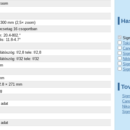
 zoom
Ha
- 300 mm (2,5× zoom)
ncsetag 16 csoportban
: 20.4-802.°
Sigm
lis: 11.8-4.7°
Tok
Can
látószög: f/2,8 tele: f/2,8
Sig
látószög: f/32 tele: f/32
Nik
Sig
cm
Sig
×
mm
2.8 × 271 mm
To
 g
Sigm
Cano
 adat
Niko
Sigm
 adat