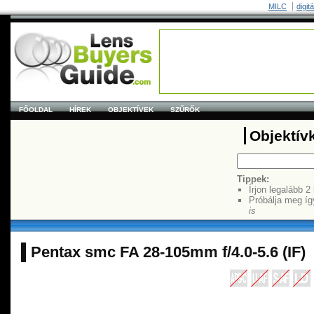
MILC
digit
FŐOLDAL
HÍREK
OBJEKTÍVEK
SZŰRŐK
Objektív
Tippek:
Írjon legalább 2
Próbálja meg íg
is
Pentax smc FA 28-105mm f/4.0-5.6 (IF)