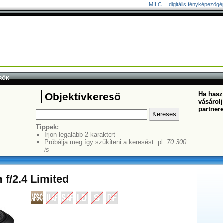
MILC
digitális fényképezõgé
RŐK
Ha haszn
Objektívkereső
vásárolj
partner
Tippek:
Írjon legalább 2 karaktert
Próbálja meg így szűkíteni a keresést: pl.
70 300
is
f/2.4 Limited