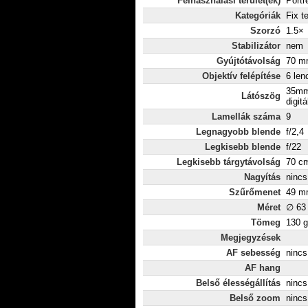
Felhasználási terület(ek)
Portr
Kategóriák
Fix t
Szorzó
1.5×
Stabilizátor
nem
Gyújtótávolság
70 mm
Objektív felépítése
6 len
35mm
Látószög
digitá
Lamellák száma
9
Legnagyobb blende
f/2,4
Legkisebb blende
f/22
Legkisebb tárgytávolság
70 c
Nagyítás
nincs
Szűrőmenet
49 m
Méret
∅ 63
Tömeg
130 g
Megjegyzések
AF sebesség
nincs
AF hang
Belső élességállítás
nincs
Belső zoom
nincs