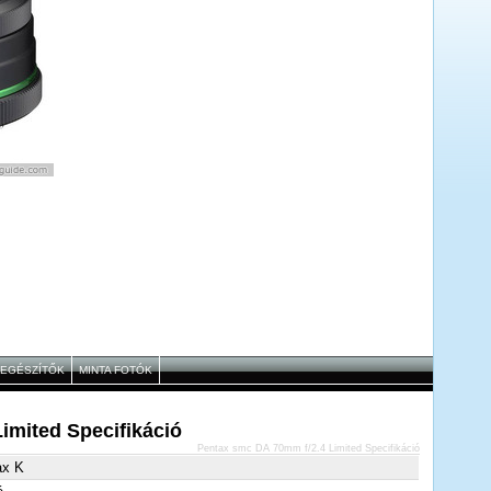
IEGÉSZÍTŐK
MINTA FOTÓK
imited Specifikáció
Pentax smc DA 70mm f/2.4 Limited Specifikáció
ax K