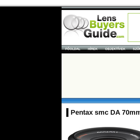
FŐOLDAL
HÍREK
OBJEKTÍVEK
SZŰ
Pentax smc DA 70mm 