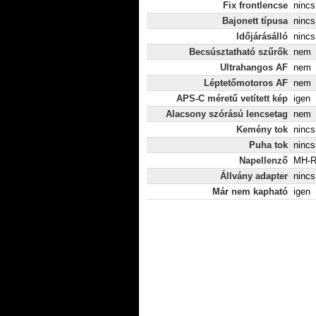
Fix frontlencse
nincs
Bajonett típusa
nincs
Időjárásálló
nincs
Becsúsztatható szűrők
nem
Ultrahangos AF
nem
Léptetőmotoros AF
nem
APS-C méretű vetített kép
igen
Alacsony szórású lencsetag
nem
Kemény tok
nincs
Puha tok
nincs
Napellenző
MH-R
Állvány adapter
nincs
Már nem kapható
igen