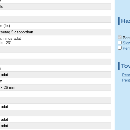
é
ele
Ha
 (fix)
csetag 5 csoportban
Pent
: nincs adat
lis: 23°
Sig
Pen
To
m
 adat
Pent
Pent
m
 × 26 mm
 adat
 adat
 adat