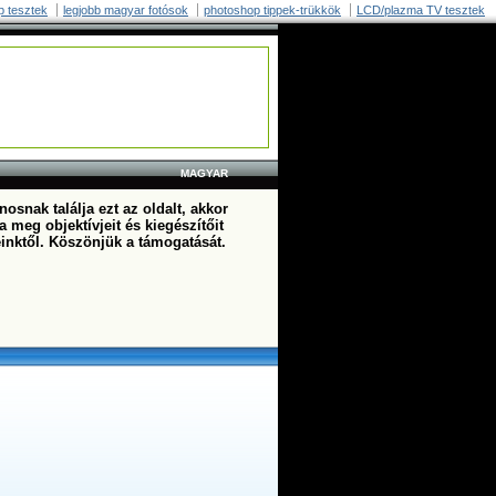
p tesztek
legjobb magyar fotósok
photoshop tippek-trükkök
LCD/plazma TV tesztek
MAGYAR
osnak találja ezt az oldalt, akkor
a meg objektívjeit és kiegészítőit
einktől. Köszönjük a támogatását.