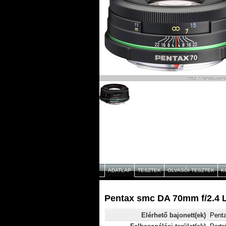
ADATLAP
TESZTEK
OLVASÓI TESZTEK
K
Pentax smc DA 70mm f/2.4 L
Elérhető bajonett(ek)
Pent