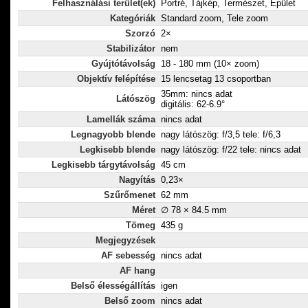
Felhasználási terület(ek)
Portré, Tájkép, Természet, Épület
Kategóriák
Standard zoom, Tele zoom
Szorzó
2×
Stabilizátor
nem
Gyújtótávolság
18 - 180 mm (10× zoom)
Objektív felépítése
15 lencsetag 13 csoportban
35mm: nincs adat
Látószög
digitális: 62-6.9°
Lamellák száma
nincs adat
Legnagyobb blende
nagy látószög: f/3,5 tele: f/6,3
Legkisebb blende
nagy látószög: f/22 tele: nincs adat
Legkisebb tárgytávolság
45 cm
Nagyítás
0,23×
Szűrőmenet
62 mm
Méret
∅ 78 × 84.5 mm
Tömeg
435 g
Megjegyzések
AF sebesség
nincs adat
AF hang
Belső élességállítás
igen
Belső zoom
nincs adat