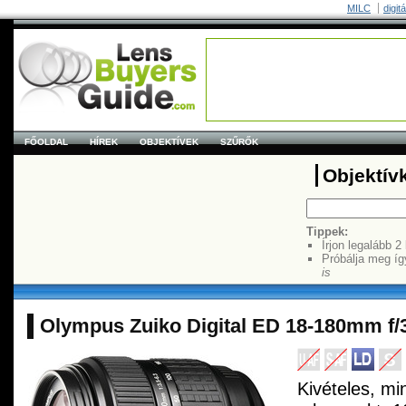
MILC
digit
FŐOLDAL
HÍREK
OBJEKTÍVEK
SZŰRŐK
Objektív
Tippek:
Írjon legalább 2
Próbálja meg íg
is
Olympus Zuiko Digital ED 18-180mm f/3
Kivételes, mi