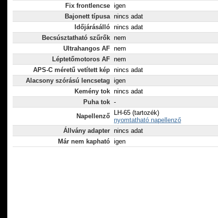
Fix frontlencse
igen
Bajonett típusa
nincs adat
Időjárásálló
nincs adat
Becsúsztatható szűrők
nem
Ultrahangos AF
nem
Léptetőmotoros AF
nem
APS-C méretű vetített kép
nincs adat
Alacsony szórású lencsetag
igen
Kemény tok
nincs adat
Puha tok
-
LH-65 (tartozék)
Napellenző
nyomtatható napellenző
Állvány adapter
nincs adat
Már nem kapható
igen