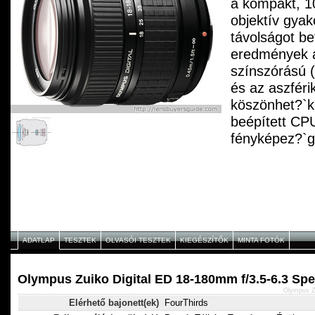
a kompakt, 1
objektív gyak
távolságot be
eredmények a
színszórású 
és az aszfér
köszönhet?`k
beépített CP
fényképez?`g
kommunikáció
torzítások au
korrekcióját.
ADATLAP
TESZTEK
OLVASÓI TESZTEK
KIEGÉSZÍTŐK
MINTA FOTÓK
Olympus Zuiko Digital ED 18-180mm f/3.5-6.3 Spe
Olympus Zu
Elérhető bajonett(ek)
FourThirds