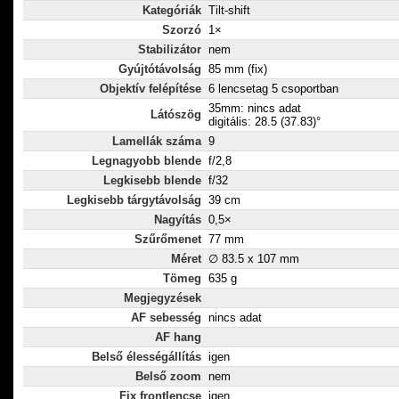
színvisszaadá
Kategóriák
Tilt-shift
Szorzó
1×
Stabilizátor
nem
Gyújtótávolság
85 mm (fix)
Objektív felépítése
6 lencsetag 5 csoportban
35mm: nincs adat
Látószög
digitális: 28.5 (37.83)°
Lamellák száma
9
Legnagyobb blende
f/2,8
Legkisebb blende
f/32
Legkisebb tárgytávolság
39 cm
Nagyítás
0,5×
Szűrőmenet
77 mm
Méret
∅ 83.5 x 107 mm
Tömeg
635 g
Megjegyzések
AF sebesség
nincs adat
AF hang
Belső élességállítás
igen
Belső zoom
nem
Fix frontlencse
igen