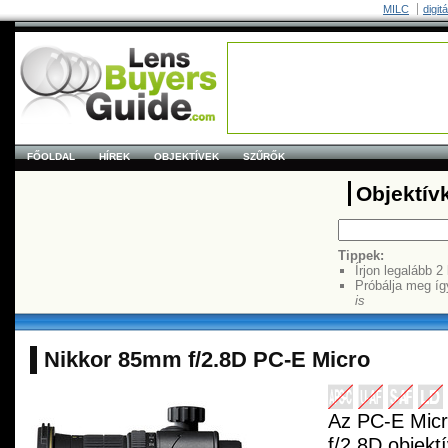
MILC
digit
FŐOLDAL
HÍREK
OBJEKTÍVEK
SZŰRŐK
Objektív
Tippek:
Írjon legalább 2
Próbálja meg íg
is
Nikkor 85mm f/2.8D PC-E Micro
Az PC-E Mi
f/2.8D objektí