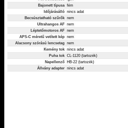
Bajonett típusa
fém
Időjárásálló
nincs adat
Becsúsztatható szűrők
nem
Ultrahangos AF
nem
Léptetőmotoros AF
nem
APS-C méretű vetített kép
nem
Alacsony szórású lencsetag
nem
Kemény tok
nincs adat
Puha tok
CL-1120 (tartozék)
Napellenző
HB-22 (tartozék)
Állvány adapter
nincs adat