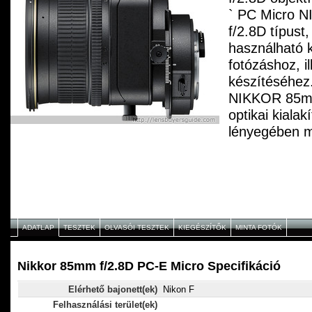
` PC Micro 
f/2.8D típust,
használható 
fotózáshoz, il
készítéséhez
NIKKOR 85mm
optikai kialak
lényegében m
`djével, azo
kisebb méretű
élességállítá
mindössze 39
rekesznyílása
ADATLAP
TESZTEK
OLVASÓI TESZTEK
KIEGÉSZÍTŐK
MINTA FOTÓK
A Nano Cryst
a szellemkép
Nikkor 85mm f/2.8D PC-E Micro Specifikáció
`déseket, így
Elérhető bajonett(ek)
Nikon F
színegyensúl
Felhasználási terület(ek)