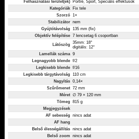
Felhasználási terület(ek)
Portré, Sport, Speciális effektusok
Kategóriák
Fix tele
Szorzó
1×
Stabilizátor
nem
Gyújtótávolság
135 mm (fix)
Objektív felépítése
7 lencsetag 6 csoportban
35mm: 18°
Látószög
digitális: 12°
Lamellák száma
9
Legnagyobb blende
f/2
Legkisebb blende
f/16
Legkisebb tárgytávolság
110 cm
Nagyítás
0,14×
Szűrőmenet
72 mm
Méret
∅ 79 × 120 mm
Tömeg
815 g
Megjegyzések
AF sebesség
nincs adat
AF hang
Belső élességállítás
nincs adat
Belső zoom
nincs adat