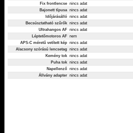
Fix frontlencse
nincs adat
Bajonett típusa
nincs adat
Időjárásálló
nincs adat
Becsúsztatható szűrők
nincs adat
Ultrahangos AF
nincs adat
Léptetőmotoros AF
nem
APS-C méretű vetített kép
nincs adat
Alacsony szórású lencsetag
nincs adat
Kemény tok
nincs adat
Puha tok
nincs adat
Napellenző
nincs adat
Állvány adapter
nincs adat