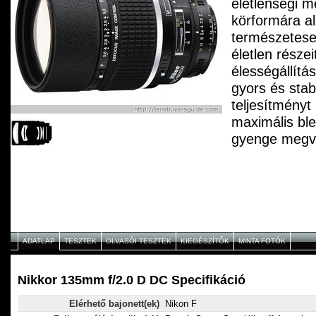
életlenségi m
körformára al
természetese
életlen részei
élességállítá
gyors és stabi
teljesítményt 
maximális bl
gyenge megvil
felvételek kés
ADATLAP
TESZTEK
OLVASÓI TESZTEK
KIEGÉSZÍTŐK
MINTA FOTÓK
Nikkor 135mm f/2.0 D DC Specifikáció
Elérhető bajonett(ek)
Nikon F