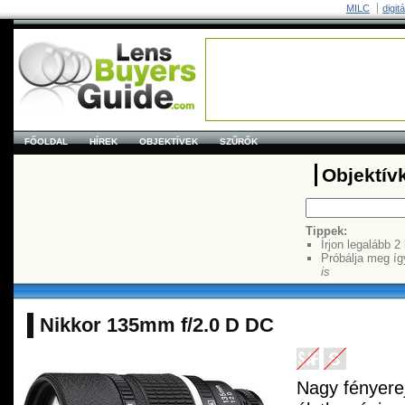
MILC
digit
FŐOLDAL
HÍREK
OBJEKTÍVEK
SZŰRŐK
Objektív
Tippek:
Írjon legalább 2
Próbálja meg íg
is
Nikkor 135mm f/2.0 D DC
Nagy fényerej