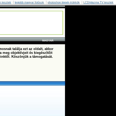
p tesztek
legjobb magyar fotósok
photoshop tippek-trükkök
LCD/plazma TV tesztek
MAGYAR
osnak találja ezt az oldalt, akkor
a meg objektívjeit és kiegészítőit
einktől. Köszönjük a támogatását.