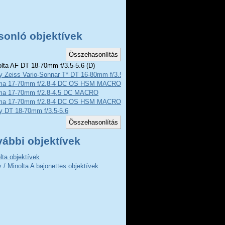
sonló objektívek
lta AF DT 18-70mm f/3.5-5.6 (D)
y Zeiss Vario-Sonnar T* DT 16-80mm f/3.5-4.5 ZA
ma 17-70mm f/2.8-4 DC OS HSM MACRO C
ma 17-70mm f/2.8-4.5 DC MACRO
ma 17-70mm f/2.8-4 DC OS HSM MACRO
y DT 18-70mm f/3.5-5.6
vábbi objektívek
lta objektívek
 / Minolta A bajonettes objektívek