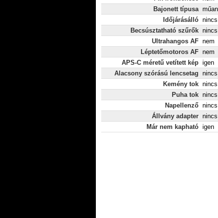
Bajonett típusa
műan
Időjárásálló
nincs
Becsúsztatható szűrők
nincs
Ultrahangos AF
nem
Léptetőmotoros AF
nem
APS-C méretű vetített kép
igen
Alacsony szórású lencsetag
nincs
Kemény tok
nincs
Puha tok
nincs
Napellenző
nincs
Állvány adapter
nincs
Már nem kapható
igen