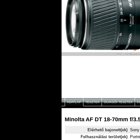
ADATLAP
TESZTEK
OLVASÓI TESZTEK
K
Minolta AF DT 18-70mm f/3.5
Elérhető bajonett(ek)
Sony 
Felhasználási terület(ek)
Portr