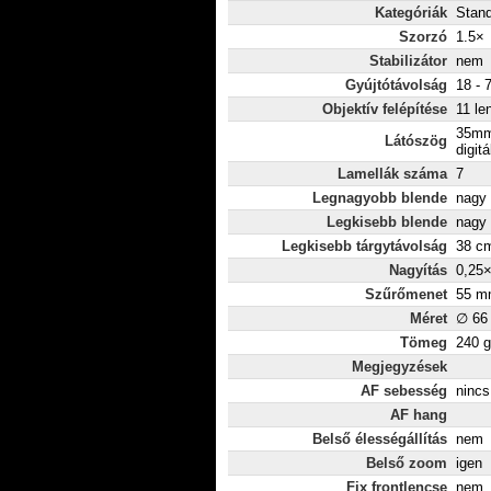
Kategóriák
Stan
Szorzó
1.5×
Stabilizátor
nem
Gyújtótávolság
18 - 
Objektív felépítése
11 le
35mm
Látószög
digitá
Lamellák száma
7
Legnagyobb blende
nagy 
Legkisebb blende
nagy 
Legkisebb tárgytávolság
38 c
Nagyítás
0,25
Szűrőmenet
55 m
Méret
∅ 66
Tömeg
240 g
Megjegyzések
AF sebesség
nincs
AF hang
Belső élességállítás
nem
Belső zoom
igen
Fix frontlencse
nem