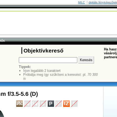
MILC
digitális fényképezõgé
RŐK
Ha haszn
Objektívkereső
vásárolj
partner
Tippek:
Írjon legalább 2 karaktert
Próbálja meg így szűkíteni a keresést: pl.
70 300
is
 f/3.5-5.6 (D)