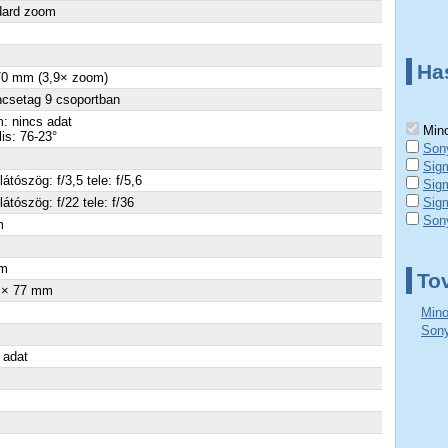
dard zoom
Ha
70 mm (3,9× zoom)
ncsetag 9 csoportban
: nincs adat
Mino
lis: 76-23°
Son
Sig
látószög: f/3,5 tele: f/5,6
Sig
látószög: f/22 tele: f/36
Sig
Son
m
×
m
To
 × 77 mm
Mino
Sony
 adat