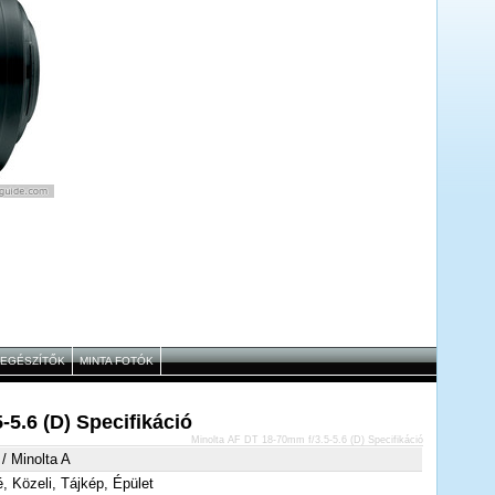
IEGÉSZÍTŐK
MINTA FOTÓK
-5.6 (D) Specifikáció
Minolta AF DT 18-70mm f/3.5-5.6 (D) Specifikáció
/ Minolta A
é, Közeli, Tájkép, Épület