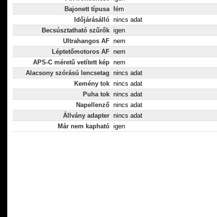
Bajonett típusa
fém
Időjárásálló
nincs adat
Becsúsztatható szűrők
igen
Ultrahangos AF
nem
Léptetőmotoros AF
nem
APS-C méretű vetített kép
nem
Alacsony szórású lencsetag
nincs adat
Kemény tok
nincs adat
Puha tok
nincs adat
Napellenző
nincs adat
Állvány adapter
nincs adat
Már nem kapható
igen