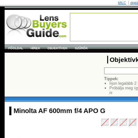
MILC
digit
FŐOLDAL
HÍREK
OBJEKTÍVEK
SZŰRŐK
Objektív
Tippek:
Írjon legalább 2
Próbálja meg íg
is
Minolta AF 600mm f/4 APO G