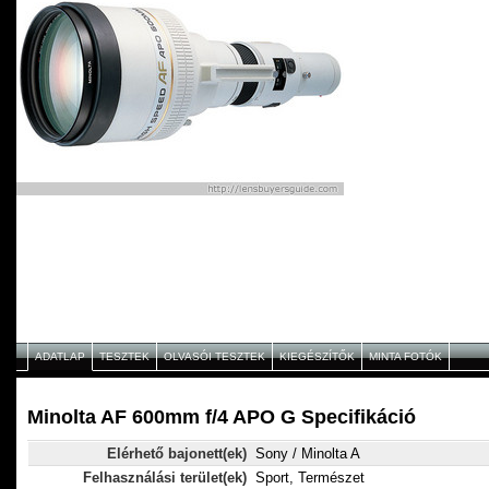
ADATLAP
TESZTEK
OLVASÓI TESZTEK
KIEGÉSZÍTŐK
MINTA FOTÓK
Minolta AF 600mm f/4 APO G Specifikáció
Elérhető bajonett(ek)
Sony / Minolta A
Felhasználási terület(ek)
Sport, Természet