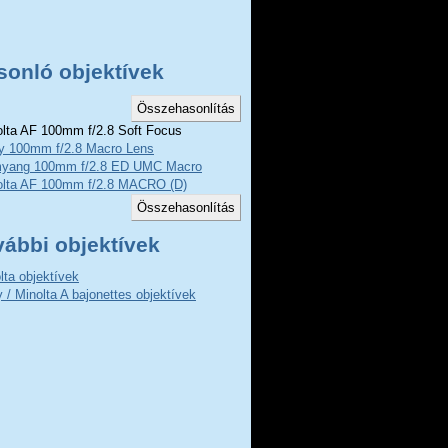
sonló objektívek
lta AF 100mm f/2.8 Soft Focus
y 100mm f/2.8 Macro Lens
yang 100mm f/2.8 ED UMC Macro
olta AF 100mm f/2.8 MACRO (D)
vábbi objektívek
lta objektívek
 / Minolta A bajonettes objektívek