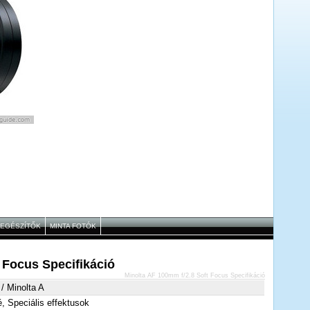
IEGÉSZÍTŐK
MINTA FOTÓK
 Focus Specifikáció
Minolta AF 100mm f/2.8 Soft Focus Specifikáció
/ Minolta A
é, Speciális effektusok