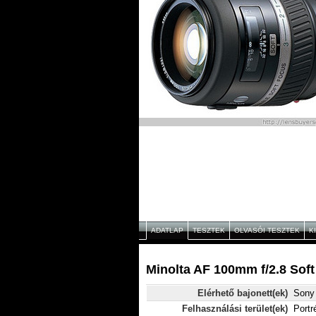
ADATLAP
TESZTEK
OLVASÓI TESZTEK
K
Minolta AF 100mm f/2.8 Soft
Elérhető bajonett(ek)
Sony 
Felhasználási terület(ek)
Portr