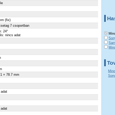
ele
Ha
m (fix)
csetag 7 csoportban
: 24°
Mino
lis: nincs adat
Son
Sam
Min
m
To
×
m
Mino
.1 × 78.7 mm
Sony
 adat
 adat