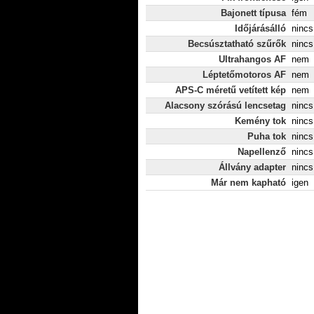
Bajonett típusa
fém
Időjárásálló
nincs
Becsúsztatható szűrők
nincs
Ultrahangos AF
nem
Léptetőmotoros AF
nem
APS-C méretű vetített kép
nem
Alacsony szórású lencsetag
nincs
Kemény tok
nincs
Puha tok
nincs
Napellenző
nincs
Állvány adapter
nincs
Már nem kapható
igen