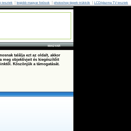
p tesztek
legjobb magyar fotósok
photoshop tippek-trükkök
LCD/plazma TV tesztek
MAGYAR
osnak találja ezt az oldalt, akkor
a meg objektívjeit és kiegészítőit
einktől. Köszönjük a támogatását.