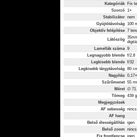
Kategóriák
Fix t
Szorzó
1×
Stabilizátor
nem
Gyújtótávolság
100 m
Objektív felépítése
7 len
35mm
Látószög
digitá
Lamellák száma
9
Legnagyobb blende
f/2,8
Legkisebb blende
f/32
Legkisebb tárgytávolság
80 c
Nagyítás
0,17
Szűrőmenet
55 m
Méret
∅ 71
Tömeg
439 g
Megjegyzések
AF sebesség
nincs
AF hang
Belső élességállítás
igen
Belső zoom
nincs
Fix frontlencse
igen