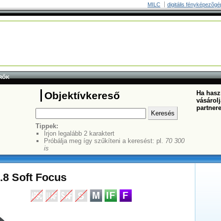
MILC
digitális fényképezõgé
RŐK
Ha haszn
Objektívkereső
vásárolj
partner
Tippek:
Írjon legalább 2 karaktert
Próbálja meg így szűkíteni a keresést: pl.
70 300
is
.8 Soft Focus