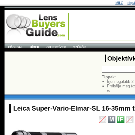
MILC
digit
FŐOLDAL
HÍREK
OBJEKTÍVEK
SZŰRŐK
Objektív
Tippek:
Írjon legalább 2
Próbálja meg íg
is
Leica Super-Vario-Elmar-SL 16-35mm f