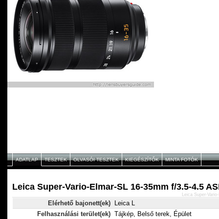
ADATLAP
TESZTEK
OLVASÓI TESZTEK
KIEGÉSZÍTŐK
MINTA FOTÓK
Leica Super-Vario-Elmar-SL 16-35mm f/3.5-4.5 AS
Leica Super-Vario
Elérhető bajonett(ek)
Leica L
Felhasználási terület(ek)
Tájkép, Belső terek, Épület