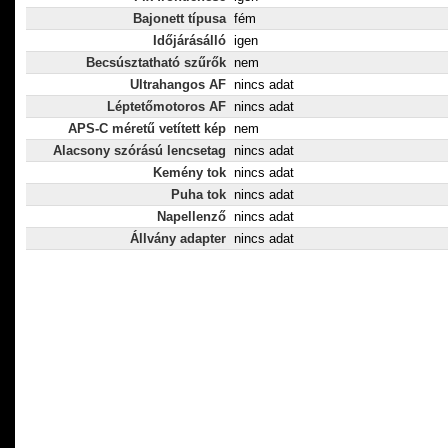
Bajonett típusa
fém
Időjárásálló
igen
Becsúsztatható szűrők
nem
Ultrahangos AF
nincs adat
Léptetőmotoros AF
nincs adat
APS-C méretű vetített kép
nem
Alacsony szórású lencsetag
nincs adat
Kemény tok
nincs adat
Puha tok
nincs adat
Napellenző
nincs adat
Állvány adapter
nincs adat