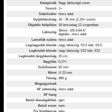
Kategóriák
Nagy látószögű zoom
Szorzó
1×
Stabilizátor
nincs adat
Gyújtótávolság
16 - 35 mm (2,20× zoom)
Objektív felépítése
18 lencsetag 12 csoportban
35mm: 105.6-64.6°
Látószög
digitális: nincs adat
Lamellák száma
nincs adat
Legnagyobb blende
nagy látószög: f/3,5 tele: f/4,5
Legkisebb blende
nagy látószög: f/22 tele: f/22
Legkisebb tárgytávolság
25 cm
Nagyítás
0,27×
Szűrőmenet
82 mm
Méret
∅ 23 mm
Tömeg
990 g
Megjegyzések
AF sebesség
nincs adat
AF hang
Belső élességállítás
igen
Belső zoom
nem
Fix frontlencse
igen