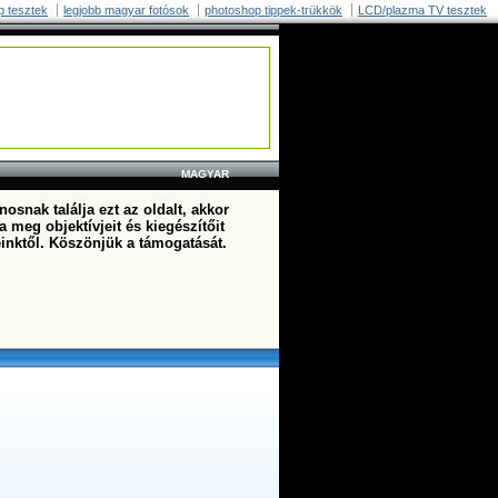
p tesztek
legjobb magyar fotósok
photoshop tippek-trükkök
LCD/plazma TV tesztek
MAGYAR
osnak találja ezt az oldalt, akkor
a meg objektívjeit és kiegészítőit
einktől. Köszönjük a támogatását.