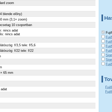
dard zoom
(4 blende előny)
Ha
50 mm (3,1× zoom)
ncsetag 10 csoportban
: nincs adat
Fuji
lis: nincs adat
Fuji
Fuji
látószög: f/3,5 tele: f/5,6
Fuji
látószög: f/22 tele: f/22
Fuj
Sig
m
Sig
×
Fuji
m
 × 65 mm
To
Fuji
 adat
Fuji