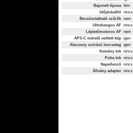
Bajonett típusa
fém
Időjárásálló
nincs
Becsúsztatható szűrők
nem
Ultrahangos AF
nincs
Léptetőmotoros AF
nem
APS-C méretű vetített kép
igen
Alacsony szórású lencsetag
igen
Kemény tok
nincs
Puha tok
nincs
Napellenző
nincs
Állvány adapter
nincs