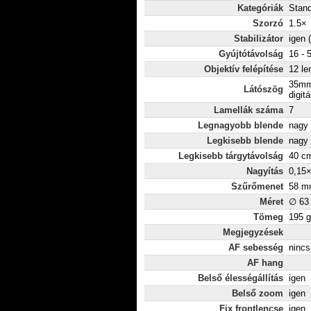
Kategóriák
Stan
Szorzó
1.5×
Stabilizátor
igen 
Gyújtótávolság
16 - 
Objektív felépítése
12 le
35mm
Látószög
digitá
Lamellák száma
7
Legnagyobb blende
nagy 
Legkisebb blende
nagy 
Legkisebb tárgytávolság
40 c
Nagyítás
0,15
Szűrőmenet
58 m
Méret
∅ 63
Tömeg
195 g
Megjegyzések
AF sebesség
nincs
AF hang
Belső élességállítás
igen
Belső zoom
igen
Fix frontlencse
igen