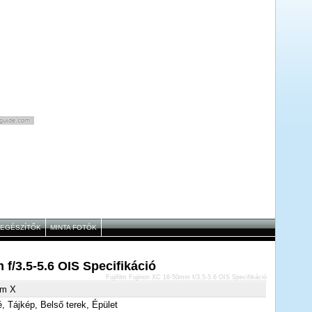
IEGÉSZÍTŐK
MINTA FOTÓK
 f/3.5-5.6 OIS Specifikáció
Fujifilm Fujinon XC 16-50mm f/3.5-5.6 OIS Specifikáció
ilm X
é, Tájkép, Belső terek, Épület