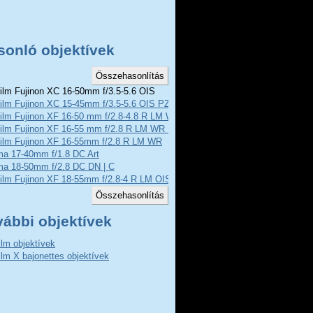
sonló objektívek
film Fujinon XC 16-50mm f/3.5-5.6 OIS
film Fujinon XC 15-45mm f/3.5-5.6 OIS PZ
film Fujinon XF 16-50 mm f/2.8-4.8 R LM WR
film Fujinon XF 16-55 mm f/2.8 R LM WR II
ifilm Fujinon XF 16-55mm f/2.8 R LM WR
ma 17-40mm f/1.8 DC Art
ma 18-50mm f/2.8 DC DN | C
film Fujinon XF 18-55mm f/2.8-4 R LM OIS
vábbi objektívek
film objektívek
film X bajonettes objektívek