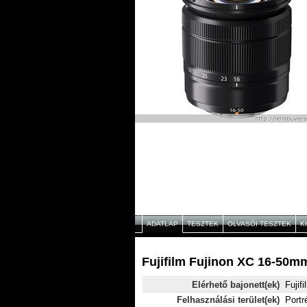
ADATLAP
TESZTEK
OLVASÓI TESZTEK
K
Fujifilm Fujinon XC 16-50mm
Elérhető bajonett(ek)
Fujif
Felhasználási terület(ek)
Portr