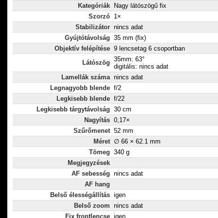
Kategóriák
Nagy látószögű fix
Szorzó
1×
Stabilizátor
nincs adat
Gyújtótávolság
35 mm (fix)
Objektív felépítése
9 lencsetag 6 csoportban
35mm: 63°
Látószög
digitális: nincs adat
Lamellák száma
nincs adat
Legnagyobb blende
f/2
Legkisebb blende
f/22
Legkisebb tárgytávolság
30 cm
Nagyítás
0,17×
Szűrőmenet
52 mm
Méret
∅ 66 × 62.1 mm
Tömeg
340 g
Megjegyzések
AF sebesség
nincs adat
AF hang
Belső élességállítás
igen
Belső zoom
nincs adat
Fix frontlencse
igen