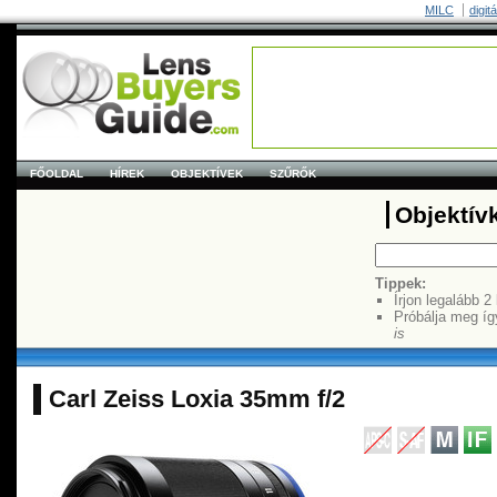
MILC
digit
FŐOLDAL
HÍREK
OBJEKTÍVEK
SZŰRŐK
Objektív
Tippek:
Írjon legalább 2
Próbálja meg íg
is
Carl Zeiss Loxia 35mm f/2