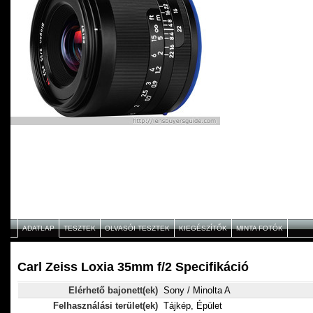
ADATLAP
TESZTEK
OLVASÓI TESZTEK
KIEGÉSZÍTŐK
MINTA FOTÓK
Carl Zeiss Loxia 35mm f/2 Specifikáció
Elérhető bajonett(ek)
Sony / Minolta A
Felhasználási terület(ek)
Tájkép, Épület