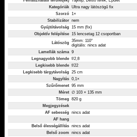
Felhasználási terület(ek)
Tájkép, Belső terek, Épület
Kategóriák
Ultra nagy látószögű fix
Szorzó
1×
Stabilizátor
nem
Gyújtótávolság
15 mm (fix)
Objektív felépítése
15 lencsetag 12 csoportban
35mm: 110°
Látószög
digitális: nincs adat
Lamellák száma
9
Legnagyobb blende
f/2,8
Legkisebb blende
f/22
Legkisebb tárgytávolság
25 cm
Nagyítás
0,1×
Szűrőmenet
95 mm
Méret
∅ 103 × 135 mm
Tömeg
820 g
Megjegyzések
AF sebesség
nincs adat
AF hang
Belső élességállítás
nincs adat
Belső zoom
nincs adat