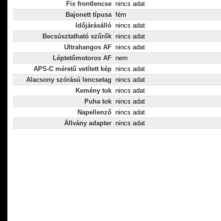
Fix frontlencse
nincs adat
Bajonett típusa
fém
Időjárásálló
nincs adat
Becsúsztatható szűrők
nincs adat
Ultrahangos AF
nincs adat
Léptetőmotoros AF
nem
APS-C méretű vetített kép
nincs adat
Alacsony szórású lencsetag
nincs adat
Kemény tok
nincs adat
Puha tok
nincs adat
Napellenző
nincs adat
Állvány adapter
nincs adat