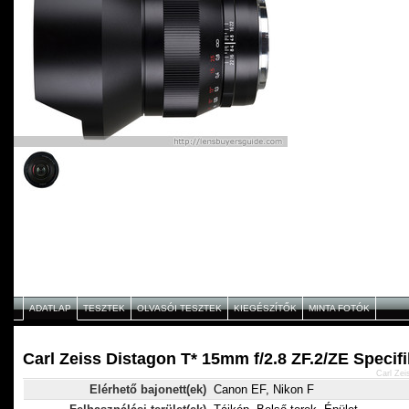
ADATLAP
TESZTEK
OLVASÓI TESZTEK
KIEGÉSZÍTŐK
MINTA FOTÓK
Carl Zeiss Distagon T* 15mm f/2.8 ZF.2/ZE Specif
Carl Zei
Elérhető bajonett(ek)
Canon EF, Nikon F