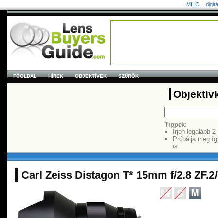
MILC
digit
FŐOLDAL
HÍREK
OBJEKTÍVEK
SZŰRŐK
Objektív
Tippek:
Írjon legalább 2
Próbálja meg íg
is
Carl Zeiss Distagon T* 15mm f/2.8 ZF.2