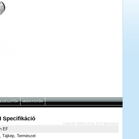
IEGÉSZÍTŐK
MINTA FOTÓK
I Specifikáció
Canon EF 400mm f/2.8L IS III Specifikáció
n EF
, Tájkép, Természet