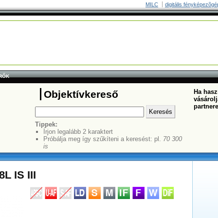
MILC
digitális fényképezõgé
RŐK
Ha haszn
Objektívkereső
vásárolj
partner
Tippek:
Írjon legalább 2 karaktert
Próbálja meg így szűkíteni a keresést: pl.
70 300
is
 IS III