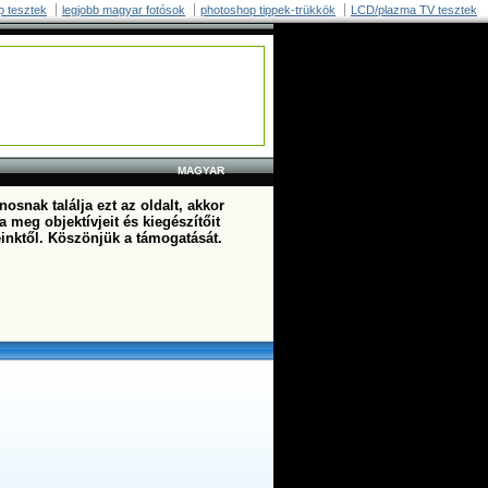
p tesztek
legjobb magyar fotósok
photoshop tippek-trükkök
LCD/plazma TV tesztek
MAGYAR
osnak találja ezt az oldalt, akkor
a meg objektívjeit és kiegészítőit
einktől. Köszönjük a támogatását.