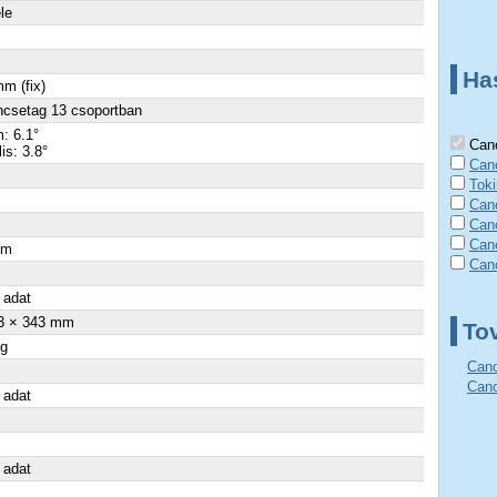
ele
Ha
m (fix)
ncsetag 13 csoportban
: 6.1°
Cano
lis: 3.8°
Can
Tok
Can
Can
Can
cm
Can
×
 adat
3 × 343 mm
To
 g
Cano
Cano
 adat
 adat