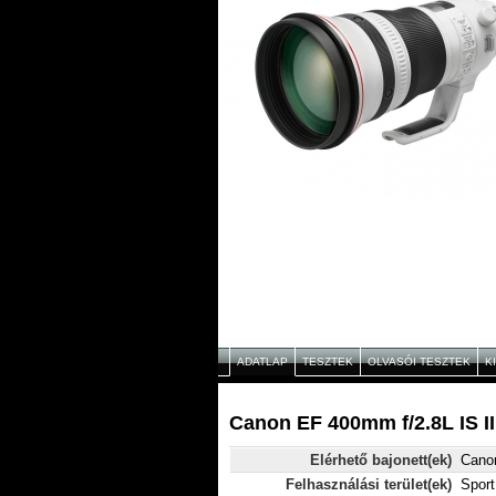
ADATLAP
TESZTEK
OLVASÓI TESZTEK
K
Canon EF 400mm f/2.8L IS II
Elérhető bajonett(ek)
Cano
Felhasználási terület(ek)
Sport