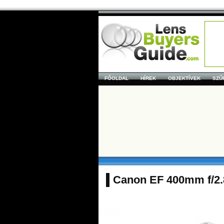
FŐOLDAL
HÍREK
OBJEKTÍVEK
SZŰ
Canon EF 400mm f/2.8L