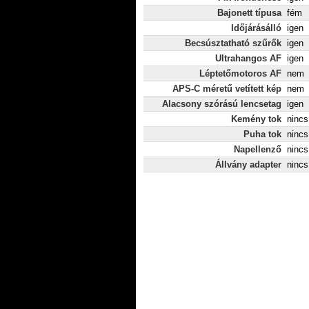
Bajonett típusa
fém
Időjárásálló
igen
Becsúsztatható szűrők
igen
Ultrahangos AF
igen
Léptetőmotoros AF
nem
APS-C méretű vetített kép
nem
Alacsony szórású lencsetag
igen
Kemény tok
nincs
Puha tok
nincs
Napellenző
nincs
Állvány adapter
nincs