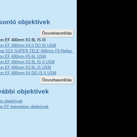
sonló objektívek
n EF 400mm f/2.8L IS III
on EF 400mm f/4.0 DO IS USM
ina SZX SUPER TELE 400mm F8 Reflex MF
on EF 400mm f/5.6L USM
on EF 400mm f/2.8L IS II USM
on EF 400mm f/2.8L IS USM
on EF 400mm f/4 DO IS II USM
vábbi objektívek
n objektívek
n EF bajonettes objektívek