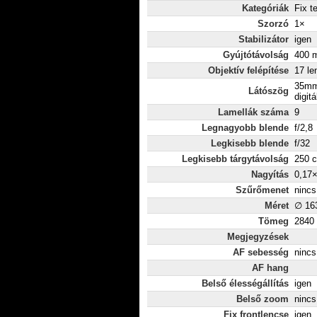
Kategóriák
Fix t
Szorzó
1×
Stabilizátor
igen
Gyújtótávolság
400 m
Objektív felépítése
17 le
35mm
Látószög
digitá
Lamellák száma
9
Legnagyobb blende
f/2,8
Legkisebb blende
f/32
Legkisebb tárgytávolság
250 
Nagyítás
0,17
Szűrőmenet
nincs
Méret
∅ 16
Tömeg
2840
Megjegyzések
AF sebesség
nincs
AF hang
Belső élességállítás
igen
Belső zoom
nincs
Fix frontlencse
igen