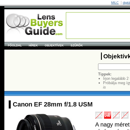
MILC
digit
FŐOLDAL
HÍREK
OBJEKTÍVEK
SZŰRŐK
Objektív
Tippek:
Írjon legalább 2
Próbálja meg íg
is
Canon EF 28mm f/1.8 USM
A nagy méretű