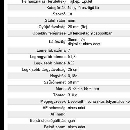
Felhasználási terület(ek)
Tájkép, Épület
Kategóriák
Nagy látószögű fix
Szorzó
1×
Stabilizátor
nem
Gyújtótávolság
28 mm (fix)
Objektív felépítése
10 lencsetag 9 csoportban
35mm: 75°
Látószög
digitális: nincs adat
Lamellák száma
7
Legnagyobb blende
f/1,8
Legkisebb blende
f/22
Legkisebb tárgytávolság
25 cm
Nagyítás
0,18×
Szűrőmenet
58 mm
Méret
∅ 73.6 × 55.6 mm
Tömeg
310 g
Megjegyzések
Beépített mechanikus folyamatos kéz
AF sebesség
nincs adat
AF hang
Belső élességállítás
igen
Belső zoom
nincs adat