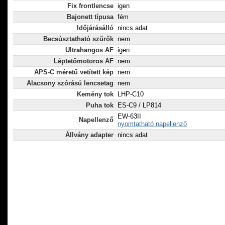
Fix frontlencse
igen
Bajonett típusa
fém
Időjárásálló
nincs adat
Becsúsztatható szűrők
nem
Ultrahangos AF
igen
Léptetőmotoros AF
nem
APS-C méretű vetített kép
nem
Alacsony szórású lencsetag
nem
Kemény tok
LHP-C10
Puha tok
ES-C9 / LP814
EW-63II
Napellenző
nyomtatható napellenző
Állvány adapter
nincs adat