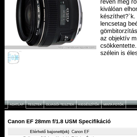
révén még röv
kiválóan elho
készíthet?`k.
lencsetag be
gömbitorzítás
az objektív m
csökkentette.
szélein is éle
ADATLAP
TESZTEK
OLVASÓI TESZTEK
KIEGÉSZÍTŐK
MINTA FOTÓK
Canon EF 28mm f/1.8 USM Specifikáció
Elérhető bajonett(ek)
Canon EF