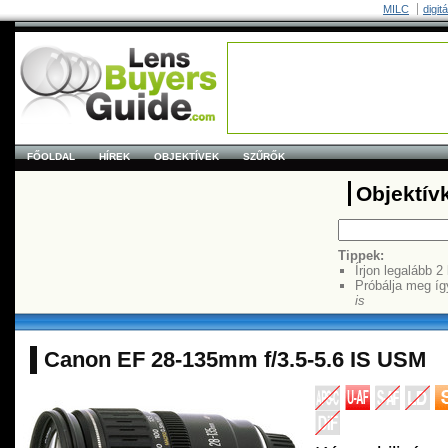
MILC
digit
FŐOLDAL
HÍREK
OBJEKTÍVEK
SZŰRŐK
Objektív
Tippek:
Írjon legalább 2
Próbálja meg íg
is
Canon EF 28-135mm f/3.5-5.6 IS USM