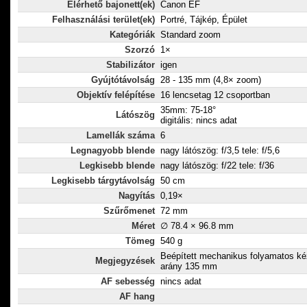
Elérhető bajonett(ek)
Canon EF
Felhasználási terület(ek)
Portré, Tájkép, Épület
Kategóriák
Standard zoom
Szorzó
1×
Stabilizátor
igen
Gyújtótávolság
28 - 135 mm (4,8× zoom)
Objektív felépítése
16 lencsetag 12 csoportban
35mm: 75-18°
Látószög
digitális: nincs adat
Lamellák száma
6
Legnagyobb blende
nagy látószög: f/3,5 tele: f/5,6
Legkisebb blende
nagy látószög: f/22 tele: f/36
Legkisebb tárgytávolság
50 cm
Nagyítás
0,19×
Szűrőmenet
72 mm
Méret
∅ 78.4 × 96.8 mm
Tömeg
540 g
Beépített mechanikus folyamatos kéz
Megjegyzések
arány 135 mm
AF sebesség
nincs adat
AF hang