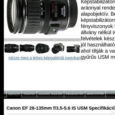
Képstabilizáto
aránnyal rende
alapobjektív. 
képstabilizátor
fényviszonyok 
állvány nélkül 
felvételek kés
jól használhat
ahol tiltják a v
gyűrűs USM mo
nézze meg a teljes képgalériát nagyban
gyors, hangtal
illetve a folya
élességállítás 
ADATLAP
TESZTEK
OLVASÓI TESZTEK
KIEGÉSZÍTŐK
MINTA FOTÓK
Canon EF 28-135mm f/3.5-5.6 IS USM Specifikáci
Can