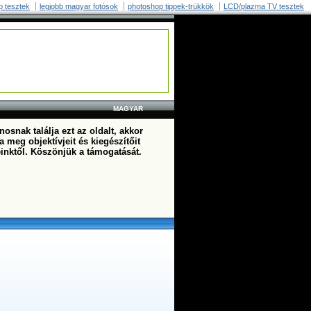
p tesztek
legjobb magyar fotósok
photoshop tippek-trükkök
LCD/plazma TV tesztek
MAGYAR
osnak találja ezt az oldalt, akkor
a meg objektívjeit és kiegészítőit
einktől. Köszönjük a támogatását.