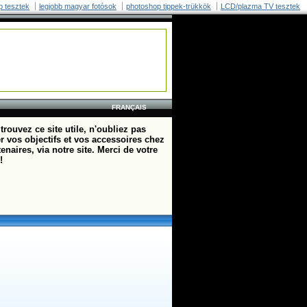
p tesztek
legjobb magyar fotósok
photoshop tippek-trükkök
LCD/plazma TV tesztek
FRANÇAIS
trouvez ce site utile, n'oubliez pas
r vos objectifs et vos accessoires chez
enaires, via notre site. Merci de votre
!