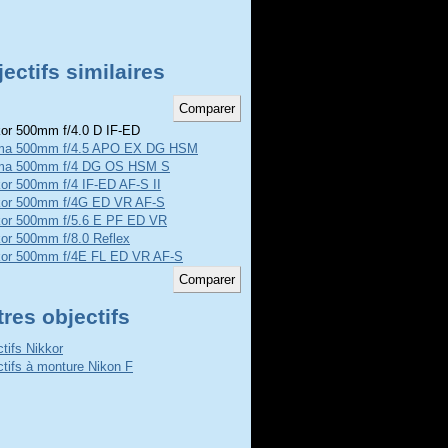
ectifs similaires
or 500mm f/4.0 D IF-ED
ma 500mm f/4.5 APO EX DG HSM
ma 500mm f/4 DG OS HSM S
or 500mm f/4 IF-ED AF-S II
kor 500mm f/4G ED VR AF-S
kor 500mm f/5.6 E PF ED VR
or 500mm f/8.0 Reflex
kor 500mm f/4E FL ED VR AF-S
res objectifs
ctifs Nikkor
ctifs à monture Nikon F