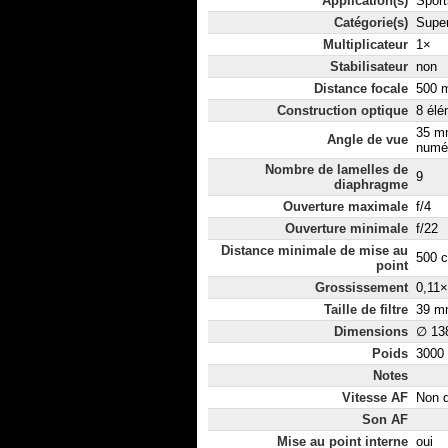
Application(s)
Sport
Catégorie(s)
Super
Multiplicateur
1×
Stabilisateur
non
Distance focale
500 m
Construction optique
8 élé
35 m
Angle de vue
numér
Nombre de lamelles de
9
diaphragme
Ouverture maximale
f/4
Ouverture minimale
f/22
Distance minimale de mise au
500 
point
Grossissement
0,11×
Taille de filtre
39 m
Dimensions
∅ 13
Poids
3000
Notes
Vitesse AF
Non d
Son AF
Mise au point interne
oui