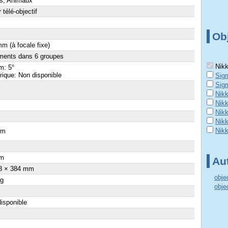
s, Animaux
 télé-objectif
Obj
m (à focale fixe)
ments dans 6 groupes
Nikk
m: 5°
ique: Non disponible
Sig
Sig
Nikk
Nik
Nik
Nikk
Nik
cm
m
Aut
8 × 384 mm
obje
 g
obje
isponible