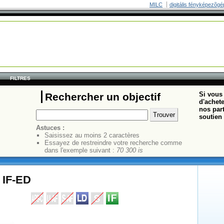
MILC
digitális fényképezõgé
FILTRES
Si vous 
Rechercher un objectif
d'achete
nos part
soutien 
Astuces :
Saisissez au moins 2 caractères
Essayez de restreindre votre recherche comme
dans l'exemple suivant :
70 300 is
 IF-ED