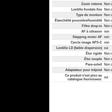
Zoom interne
Non d
Lentille frontale fixe
Non d
Type de monture
Non d
Étanchéité poussière/humidité
Non d
Filtre drop-in
Non d
AF à ultrason
non
Stepping motor AF
non
Cercle image APS-C
non
Lentille LD (faible dispersion)
oui
Étui rigide
Non d
Étui souple
Non d
Pare-soleil
Non d
Adaptateur pour trépied
Non d
Ce produit n'est plus au
oui
catalogue fournisseur.