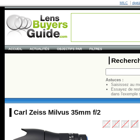
MILC
digit
ACCUEIL
ACTUALITÉS
OBJECTIFS PAR
FILTRES
Recherch
Astuces :
Saisissez au mo
Essayez de res
dans l'exemple 
Carl Zeiss Milvus 35mm f/2