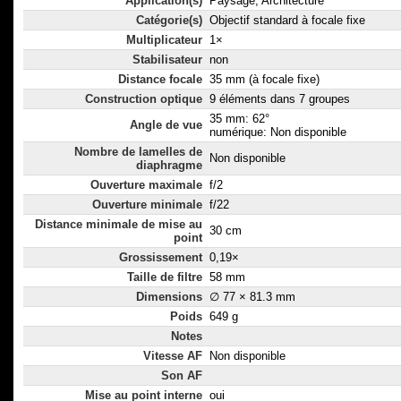
Application(s)
Paysage, Architecture
Catégorie(s)
Objectif standard à focale fixe
Multiplicateur
1×
Stabilisateur
non
Distance focale
35 mm (à focale fixe)
Construction optique
9 éléments dans 7 groupes
35 mm: 62°
Angle de vue
numérique: Non disponible
Nombre de lamelles de
Non disponible
diaphragme
Ouverture maximale
f/2
Ouverture minimale
f/22
Distance minimale de mise au
30 cm
point
Grossissement
0,19×
Taille de filtre
58 mm
Dimensions
∅ 77 × 81.3 mm
Poids
649 g
Notes
Vitesse AF
Non disponible
Son AF
Mise au point interne
oui