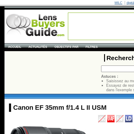
MILC
digit
ACCUEIL
ACTUALITÉS
OBJECTIFS PAR
FILTRES
Recherch
Astuces :
Saisissez au mo
Essayez de res
dans l'exemple 
Canon EF 35mm f/1.4 L II USM