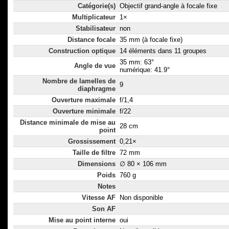
Catégorie(s)
Objectif grand-angle à focale fixe
Multiplicateur
1×
Stabilisateur
non
Distance focale
35 mm (à focale fixe)
Construction optique
14 éléments dans 11 groupes
35 mm: 63°
Angle de vue
numérique: 41.9°
Nombre de lamelles de
9
diaphragme
Ouverture maximale
f/1,4
Ouverture minimale
f/22
Distance minimale de mise au
28 cm
point
Grossissement
0,21×
Taille de filtre
72 mm
Dimensions
∅ 80 × 106 mm
Poids
760 g
Notes
Vitesse AF
Non disponible
Son AF
Mise au point interne
oui