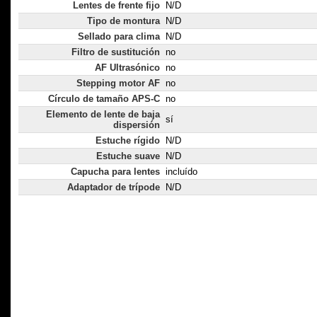
Lentes de frente fijo
N/D
Tipo de montura
N/D
Sellado para clima
N/D
Filtro de sustitución
no
AF Ultrasónico
no
Stepping motor AF
no
Círculo de tamaño APS-C
no
Elemento de lente de baja
sí
dispersión
Estuche rígido
N/D
Estuche suave
N/D
Capucha para lentes
incluído
Adaptador de trípode
N/D