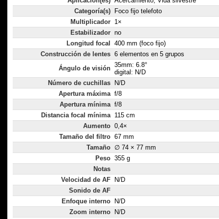
Aplicación(es)
Acercamiento, Vida silvestre
Categoría(s)
Foco fijo telefoto
Multiplicador
1×
Estabilizador
no
Longitud focal
400 mm (foco fijo)
Construcción de lentes
6 elementos en 5 grupos
35mm: 6.8°
Ángulo de visión
digital: N/D
Número de cuchillas
N/D
Apertura máxima
f/8
Apertura mínima
f/8
Distancia focal mínima
115 cm
Aumento
0,4×
Tamaño del filtro
67 mm
Tamaño
∅ 74 × 77 mm
Peso
355 g
Notas
Velocidad de AF
N/D
Sonido de AF
Enfoque interno
N/D
Zoom interno
N/D