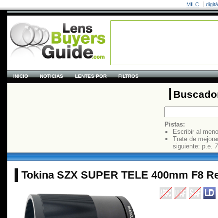
MILC
digit
INICIO
NOTICIAS
LENTES POR
FILTROS
Buscador
Pistas:
Escribir al men
Trate de mejora
siguiente: p.e.
7
Tokina SZX SUPER TELE 400mm F8 Re