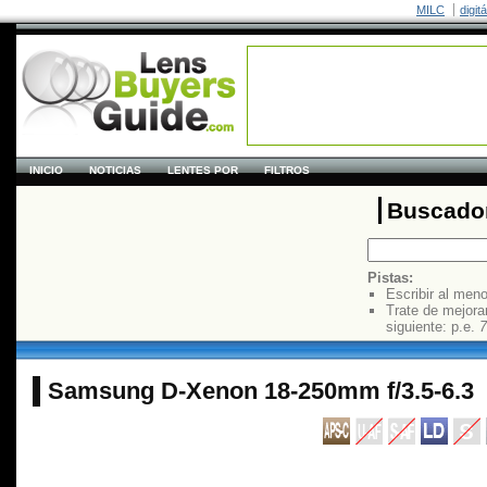
MILC
digit
INICIO
NOTICIAS
LENTES POR
FILTROS
Buscador
Pistas:
Escribir al men
Trate de mejora
siguiente: p.e.
7
Samsung D-Xenon 18-250mm f/3.5-6.3