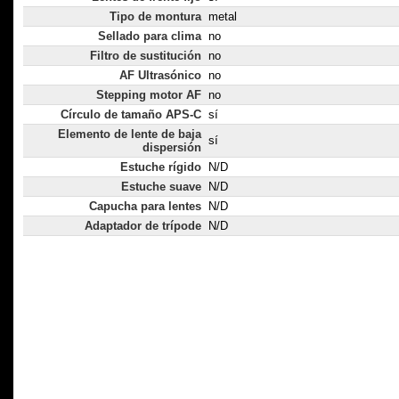
Tipo de montura
metal
Sellado para clima
no
Filtro de sustitución
no
AF Ultrasónico
no
Stepping motor AF
no
Círculo de tamaño APS-C
sí
Elemento de lente de baja
sí
dispersión
Estuche rígido
N/D
Estuche suave
N/D
Capucha para lentes
N/D
Adaptador de trípode
N/D