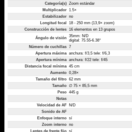
Categoría(s)
Zoom estándar
Multiplicador
1.5×
Estabilizador
no
Longitud focal
18 - 250 mm (13,9× zoom)
Construcción de lentes
16 elementos en 13 grupos
35mm: N/D
Ángulo de visión
digital: 75.55-6.38°
Número de cuchillas
7
Apertura máxima
anchura: f/3,5 tele: f/6,3
Apertura mínima
anchura: f/22 tele: f/45
Distancia focal mínima
45 cm
Aumento
0,28×
Tamaño del filtro
62 mm
Tamaño
∅ 75 × 85,5 mm
Peso
445 g
Notas
Velocidad de AF
N/D
Sonido de AF
Enfoque interno
sí
Zoom interno
no
Lentes de frente fijo
sí