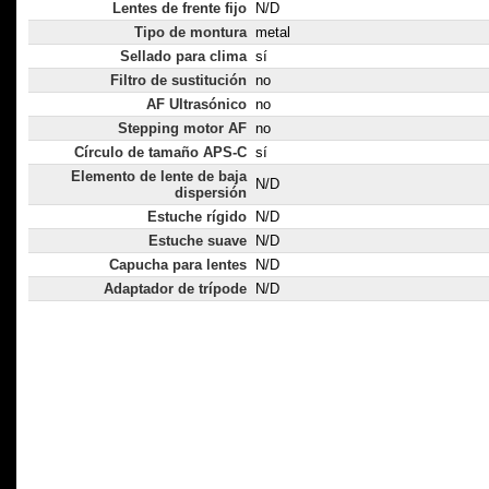
Lentes de frente fijo
N/D
Tipo de montura
metal
Sellado para clima
sí
Filtro de sustitución
no
AF Ultrasónico
no
Stepping motor AF
no
Círculo de tamaño APS-C
sí
Elemento de lente de baja
N/D
dispersión
Estuche rígido
N/D
Estuche suave
N/D
Capucha para lentes
N/D
Adaptador de trípode
N/D