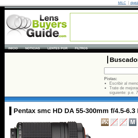
MILC
digit
INICIO
NOTICIAS
LENTES POR
FILTROS
Buscador
Pistas:
Escribir al men
Trate de mejora
siguiente: p.e.
7
Pentax smc HD DA 55-300mm f/4.5-6.