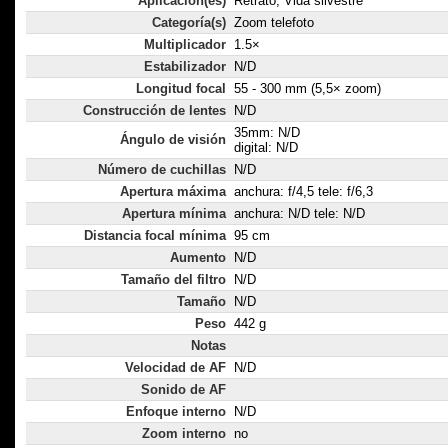
Aplicación(es)
Retrato, Vida silvestre
Categoría(s)
Zoom telefoto
Multiplicador
1.5×
Estabilizador
N/D
Longitud focal
55 - 300 mm (5,5× zoom)
Construcción de lentes
N/D
35mm: N/D
Ángulo de visión
digital: N/D
Número de cuchillas
N/D
Apertura máxima
anchura: f/4,5 tele: f/6,3
Apertura mínima
anchura: N/D tele: N/D
Distancia focal mínima
95 cm
Aumento
N/D
Tamaño del filtro
N/D
Tamaño
N/D
Peso
442 g
Notas
Velocidad de AF
N/D
Sonido de AF
Enfoque interno
N/D
Zoom interno
no