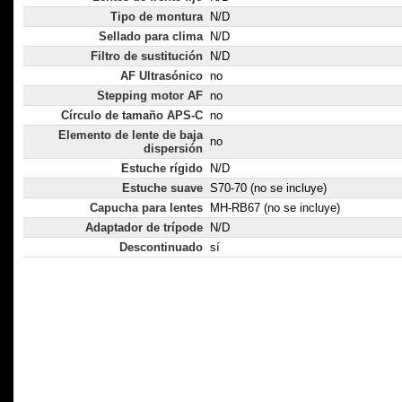
Tipo de montura
N/D
Sellado para clima
N/D
Filtro de sustitución
N/D
AF Ultrasónico
no
Stepping motor AF
no
Círculo de tamaño APS-C
no
Elemento de lente de baja
no
dispersión
Estuche rígido
N/D
Estuche suave
S70-70 (no se incluye)
Capucha para lentes
MH-RB67 (no se incluye)
Adaptador de trípode
N/D
Descontinuado
sí