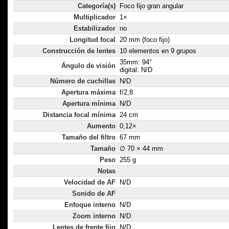
Categoría(s)
Foco fijo gran angular
Multiplicador
1×
Estabilizador
no
Longitud focal
20 mm (foco fijo)
Construcción de lentes
10 elementos en 9 grupos
35mm: 94°
Ángulo de visión
digital: N/D
Número de cuchillas
N/D
Apertura máxima
f/2,8
Apertura mínima
N/D
Distancia focal mínima
24 cm
Aumento
0,12×
Tamaño del filtro
67 mm
Tamaño
∅ 70 × 44 mm
Peso
255 g
Notas
Velocidad de AF
N/D
Sonido de AF
Enfoque interno
N/D
Zoom interno
N/D
Lentes de frente fijo
N/D