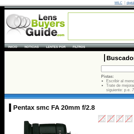
MILC
digit
INICIO
NOTICIAS
LENTES POR
FILTROS
Buscador
Pistas:
Escribir al men
Trate de mejora
siguiente: p.e.
7
Pentax smc FA 20mm f/2.8