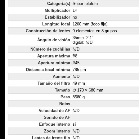
Categoría(s)
Super telefoto
Multiplicador
1×
Estabilizador
no
Longitud focal
1200 mm (foco fijo)
Construcción de lentes
9 elementos en 8 grupos
35mm: 2.1°
Ángulo de visión
digital: N/D
Número de cuchillas
N/D
Apertura máxima
f/8
Apertura mínima
f/45
Distancia focal mínima
785 cm
Aumento
N/D
Tamaño del filtro
49 mm
Tamaño
∅ 170 × 680 mm
Peso
8580 g
Notas
Velocidad de AF
N/D
Sonido de AF
Enfoque interno
sí
Zoom interno
N/D
Lentes de frente fijo
N/D