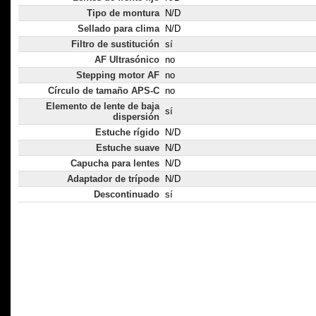
Tipo de montura
N/D
Sellado para clima
N/D
Filtro de sustitución
sí
AF Ultrasónico
no
Stepping motor AF
no
Círculo de tamaño APS-C
no
Elemento de lente de baja
sí
dispersión
Estuche rígido
N/D
Estuche suave
N/D
Capucha para lentes
N/D
Adaptador de trípode
N/D
Descontinuado
sí