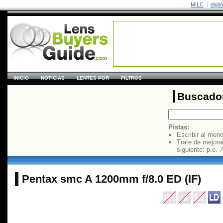
MILC
digit
INICIO
NOTICIAS
LENTES POR
FILTROS
Buscador
Pistas:
Escribir al men
Trate de mejora
siguiente: p.e.
7
Pentax smc A 1200mm f/8.0 ED (IF)