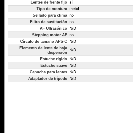
Lentes de frente fijo
sí
Tipo de montura
metal
Sellado para clima
no
Filtro de sustitución
no
AF Ultrasónico
N/D
Stepping motor AF
no
Círculo de tamaño APS-C
N/D
Elemento de lente de baja
N/D
dispersión
Estuche rígido
N/D
Estuche suave
N/D
Capucha para lentes
N/D
Adaptador de trípode
N/D