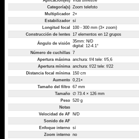
Aplicación(es)
Vida silvestre
Categoría(s)
Zoom telefoto
Multiplicador
2×
Estabilizador
sí
Longitud focal
100 - 300 mm (3× zoom)
Construcción de lentes
17 elementos en 12 grupos
35mm: N/D
Ángulo de visión
digital: 12-4.1°
Número de cuchillas
7
Apertura máxima
anchura: f/4 tele: f/5,6
Apertura mínima
anchura: f/22 tele: f/22
Distancia focal mínima
150 cm
Aumento
0,21×
Tamaño del filtro
67 mm
Tamaño
∅ 73.4 × 126 mm
Peso
520 g
Notas
Velocidad de AF
N/D
Sonido de AF
Enfoque interno
sí
Zoom interno
no