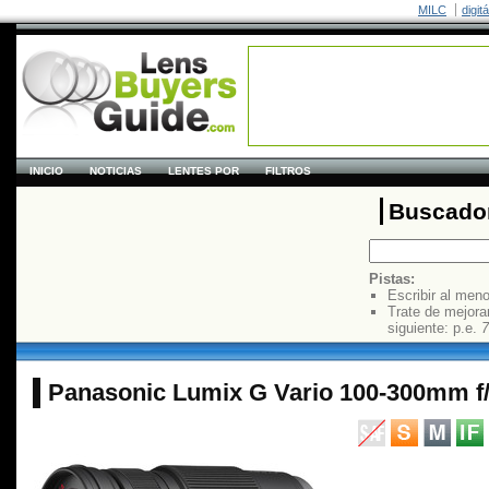
MILC
digit
INICIO
NOTICIAS
LENTES POR
FILTROS
Buscador
Pistas:
Escribir al men
Trate de mejora
siguiente: p.e.
7
Panasonic Lumix G Vario 100-300mm f/