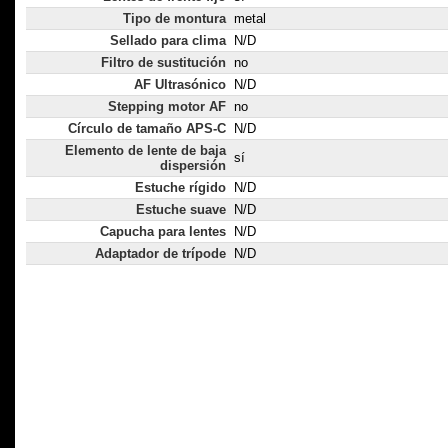
Tipo de montura
metal
Sellado para clima
N/D
Filtro de sustitución
no
AF Ultrasónico
N/D
Stepping motor AF
no
Círculo de tamaño APS-C
N/D
Elemento de lente de baja
sí
dispersión
Estuche rígido
N/D
Estuche suave
N/D
Capucha para lentes
N/D
Adaptador de trípode
N/D