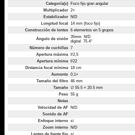
Categoría(s)
Foco fijo gran angular
Multiplicador
2×
Estabilizador
N/D
Longitud focal
14 mm (foco fijo)
Construcción de lentes
6 elementos en 5 grupos
35mm: N/D
Ángulo de visión
digital: 75.4°
Número de cuchillas
7
Apertura máxima
f/2,5
Apertura mínima
f/22
Distancia focal mínima
18 cm
Aumento
0,1×
Tamaño del filtro
46 mm
Tamaño
∅ 55.5 × 20.5 mm
Peso
55 g
Notas
Velocidad de AF
N/D
Sonido de AF
Enfoque interno
sí
Zoom interno
N/D
Lentes de frente fijo
sí