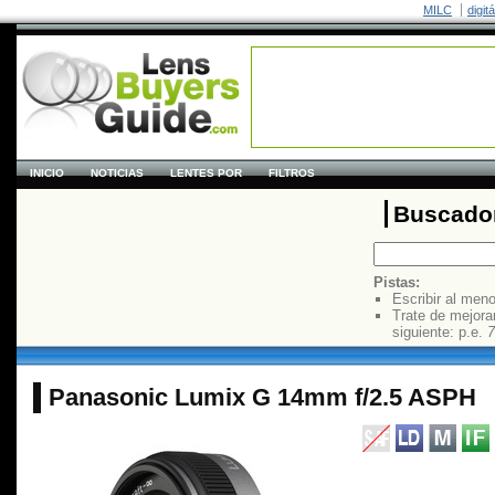
MILC
digit
INICIO
NOTICIAS
LENTES POR
FILTROS
Buscador
Pistas:
Escribir al men
Trate de mejora
siguiente: p.e.
7
Panasonic Lumix G 14mm f/2.5 ASPH