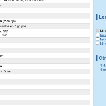
to, Acercamiento, Vida silvestre
o
Le
 (foco fijo)
mentos en 7 grupos
Nikk
: N/D
l: 63°
Nik
Nik
Nik
 cm
Otr
×
Nikk
m
Niko
 × 72 mm