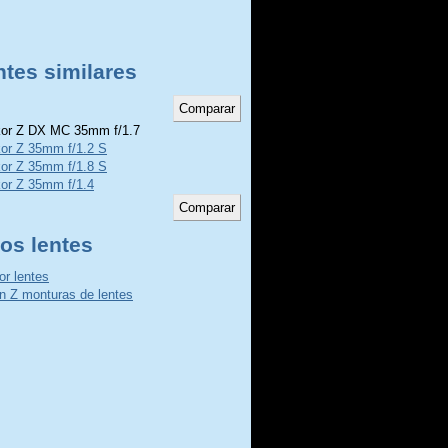
ntes similares
or Z DX MC 35mm f/1.7
kor Z 35mm f/1.2 S
kor Z 35mm f/1.8 S
kor Z 35mm f/1.4
os lentes
or lentes
n Z monturas de lentes