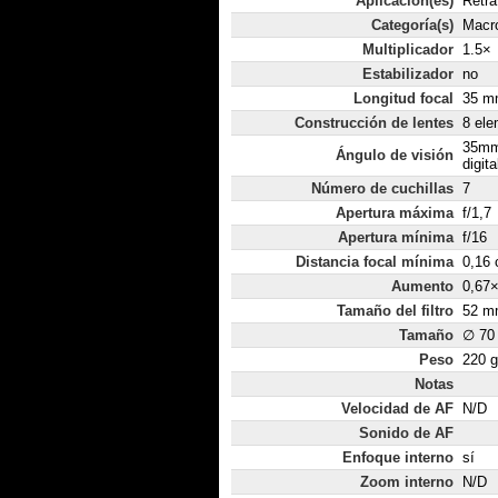
Aplicación(es)
Retra
Categoría(s)
Macr
Multiplicador
1.5×
Estabilizador
no
Longitud focal
35 mm
Construcción de lentes
8 ele
35mm
Ángulo de visión
digita
Número de cuchillas
7
Apertura máxima
f/1,7
Apertura mínima
f/16
Distancia focal mínima
0,16
Aumento
0,67
Tamaño del filtro
52 m
Tamaño
∅ 70
Peso
220 g
Notas
Velocidad de AF
N/D
Sonido de AF
Enfoque interno
sí
Zoom interno
N/D