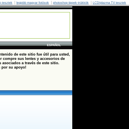
p tesztek
legjobb magyar fotósok
photoshop tippek-trükkök
LCD/plazma TV tesztek
ESPAÑOL
ntenido de este sitio fue útil para usted,
or compre sus lentes y accesorios de
 asociados a través de este sitio.
s por su apoyo!