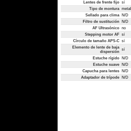
Lentes de frente fijo
sí
Tipo de montura
metal
Sellado para clima
N/D
Filtro de sustitución
N/D
AF Ultrasónico
no
Stepping motor AF
sí
Círculo de tamaño APS-C
sí
Elemento de lente de baja
sí
dispersión
Estuche rígido
N/D
Estuche suave
N/D
Capucha para lentes
N/D
Adaptador de trípode
N/D