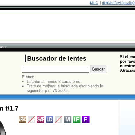
MILC
digitális fényképezõgé
TROS
Si el co
Buscador de lentes
por fav
nuestros
¡Gracia
Pistas:
Escribir al menos 2 caracteres
Trate de mejorar la búsqueda escribiendo lo
siguiente: p.e.
70 300 is
 f/1.7