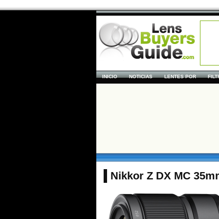
INICIO
NOTICIAS
LENTES POR
FIL
Nikkor Z DX MC 35mm