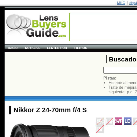
MILC
digit
INICIO
NOTICIAS
LENTES POR
FILTROS
Buscador
Pistas:
Escribir al men
Trate de mejora
siguiente: p.e.
7
Nikkor Z 24-70mm f/4 S