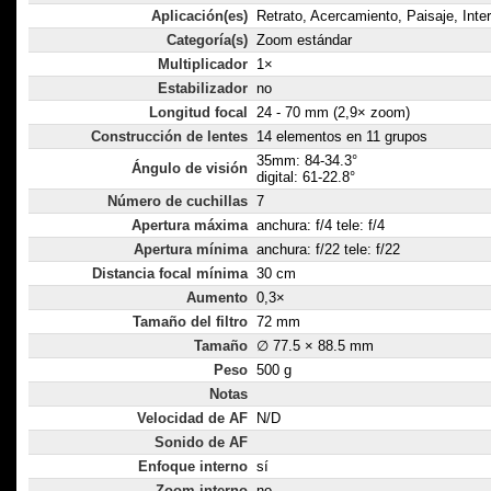
Aplicación(es)
Retrato, Acercamiento, Paisaje, Inter
Categoría(s)
Zoom estándar
Multiplicador
1×
Estabilizador
no
Longitud focal
24 - 70 mm (2,9× zoom)
Construcción de lentes
14 elementos en 11 grupos
35mm: 84-34.3°
Ángulo de visión
digital: 61-22.8°
Número de cuchillas
7
Apertura máxima
anchura: f/4 tele: f/4
Apertura mínima
anchura: f/22 tele: f/22
Distancia focal mínima
30 cm
Aumento
0,3×
Tamaño del filtro
72 mm
Tamaño
∅ 77.5 × 88.5 mm
Peso
500 g
Notas
Velocidad de AF
N/D
Sonido de AF
Enfoque interno
sí
Zoom interno
no