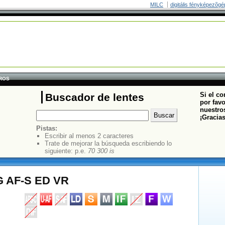
MILC
digitális fényképezõgé
TROS
Si el co
Buscador de lentes
por fav
nuestros
¡Gracia
Pistas:
Escribir al menos 2 caracteres
Trate de mejorar la búsqueda escribiendo lo
siguiente: p.e.
70 300 is
G AF-S ED VR