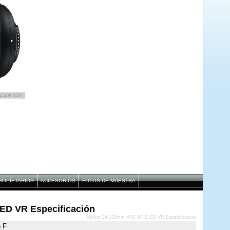
ROPIETARIOS
ACCESORIOS
FOTOS DE MUESTRA
ED VR Especificación
Nikkor 24-120mm f/4G AF-S ED VR Especificación
n F