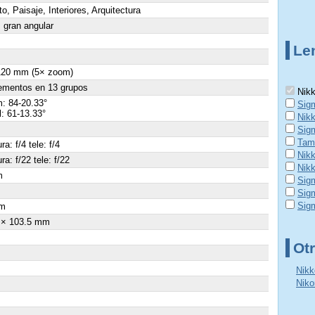
to, Paisaje, Interiores, Arquitectura
gran angular
Le
 120 mm (5× zoom)
ementos en 13 grupos
Nikk
: 84-20.33°
Sig
al: 61-13.33°
Nik
Sig
Tam
a: f/4 tele: f/4
Nik
ra: f/22 tele: f/22
Nikk
m
Sig
×
Sig
Sig
m
 × 103.5 mm
Otr
Nikk
Niko