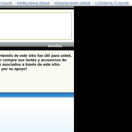
p tesztek
legjobb magyar fotósok
photoshop tippek-trükkök
LCD/plazma TV tesztek
ESPAÑOL
ntenido de este sitio fue útil para usted,
or compre sus lentes y accesorios de
 asociados a través de este sitio.
s por su apoyo!