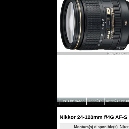
HOJA DE DATOS
RESEÑAS
RESEÑAS DE P
Nikkor 24-120mm f/4G AF-S 
Montura(s) disponible(s)
Niko