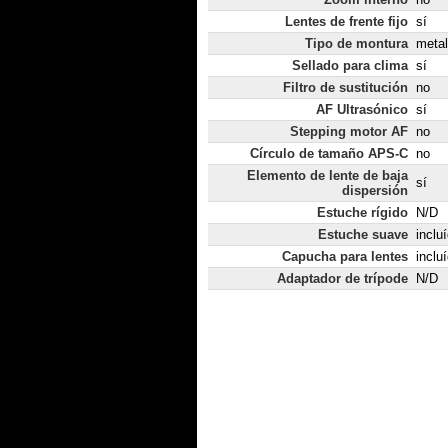
Lentes de frente fijo
sí
Tipo de montura
metal
Sellado para clima
sí
Filtro de sustitución
no
AF Ultrasónico
sí
Stepping motor AF
no
Círculo de tamaño APS-C
no
Elemento de lente de baja
sí
dispersión
Estuche rígido
N/D
Estuche suave
inclu
Capucha para lentes
inclu
Adaptador de trípode
N/D