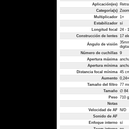
Aplicación(es)
Retra
Categoría(s)
Zoom 
Multiplicador
1×
Estabilizador
sí
Longitud focal
24 -
Construcción de lentes
17 el
35mm
Ángulo de visión
digit
Número de cuchillas
9
Apertura máxima
anchur
Apertura mínima
anchu
Distancia focal mínima
45 c
Aumento
0,24
Tamaño del filtro
77 m
Tamaño
∅ 84
Peso
710 g
Notas
Velocidad de AF
N/D
Sonido de AF
Enfoque interno
sí
Zoom interno
no