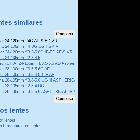
ntes similares
or 24-120mm f/4G AF-S ED VR
ma 24-105mm f/4 DG OS HSM A
kor 24-120mm f/3.5-5.6G IF-ED AF-S VR
ma 24-135mm f/2.8-4.5
ron SP AF24-135mm f/3.5-5.6 AD Aspherical Macro
kor 28-100mm f/3.5-5.6G AF
or 28-105mm f/3.5-4.5D IF AF
ma 28-105mm f/3.8-5.6 UC-III ASPHERICAL IF
ma 28-105mm F2.8-4 DG
ma 28-135mm f/3.8-5.6 ASPHERICAL IF MACRO
os lentes
or lentes
n F monturas de lentes