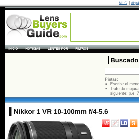
MILC
digit
INICIO
NOTICIAS
LENTES POR
FILTROS
Buscador
Pistas:
Escribir al men
Trate de mejora
siguiente: p.e.
7
Nikkor 1 VR 10-100mm f/4-5.6