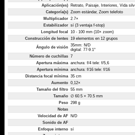
Aplicación(es)
Retrato, Paisaje, Interiores, Vida sil
Categoría(s)
Zoom estándar, Zoom telefoto
Multiplicador
2.7×
Estabilizador
sí (3 ventaja f-stop)
Longitud focal
10 - 100 mm (10× zoom)
Construcción de lentes
19 elementos en 12 grupos
35mm: N/D
Ángulo de visión
digital: 77-9.1°
Número de cuchillas
7
Apertura máxima
anchura: f/4 tele: f/5,6
Apertura mínima
anchura: f/16 tele: f/16
Distancia focal mínima
35 cm
Aumento
0,12×
Tamaño del filtro
55 mm
Tamaño
∅ 60.5 × 70.5 mm
Peso
298 g
Notas
Velocidad de AF
N/D
Sonido de AF
Enfoque interno
sí