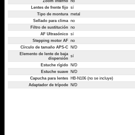
Zoom interno
no
Lentes de frente fijo
sí
Tipo de montura
metal
Sellado para clima
no
Filtro de sustitución
no
AF Ultrasónico
sí
Stepping motor AF
no
Círculo de tamaño APS-C
N/D
Elemento de lente de baja
sí
dispersión
Estuche rígido
N/D
Estuche suave
N/D
Capucha para lentes
HB-N106 (no se incluye)
Adaptador de trípode
N/D