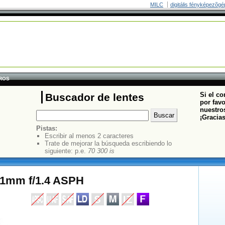
MILC
digitális fényképezõgé
TROS
Si el co
Buscador de lentes
por fav
nuestros
¡Gracia
Pistas:
Escribir al menos 2 caracteres
Trate de mejorar la búsqueda escribiendo lo
siguiente: p.e.
70 300 is
1mm f/1.4 ASPH