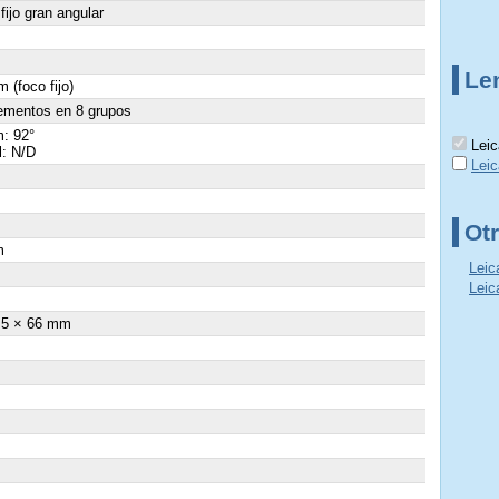
fijo gran angular
Le
 (foco fijo)
ementos en 8 grupos
: 92°
Leic
l: N/D
Lei
Otr
m
Leic
×
Leic
.5 × 66 mm