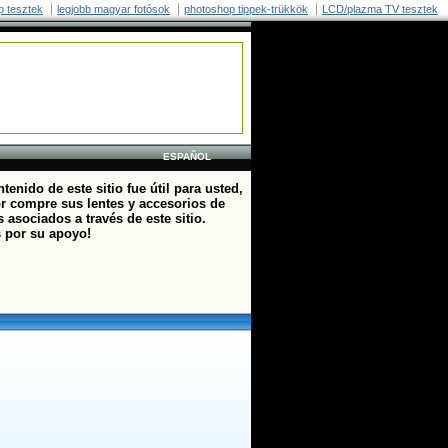
p tesztek
legjobb magyar fotósok
photoshop tippek-trükkök
LCD/plazma TV tesztek
ESPAÑOL
ntenido de este sitio fue útil para usted,
or compre sus lentes y accesorios de
 asociados a través de este sitio.
s por su apoyo!