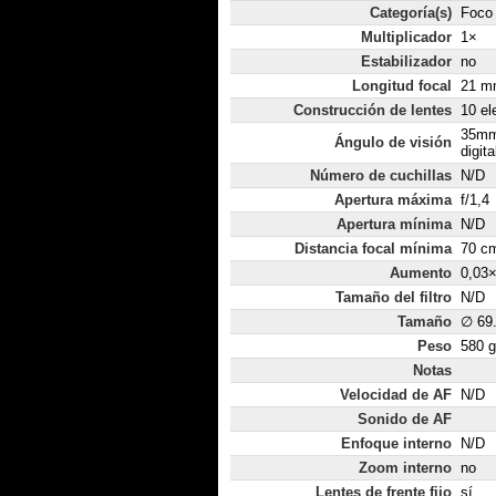
Categoría(s)
Foco 
Multiplicador
1×
Estabilizador
no
Longitud focal
21 mm
Construcción de lentes
10 el
35mm
Ángulo de visión
digita
Número de cuchillas
N/D
Apertura máxima
f/1,4
Apertura mínima
N/D
Distancia focal mínima
70 c
Aumento
0,03
Tamaño del filtro
N/D
Tamaño
∅ 69
Peso
580 g
Notas
Velocidad de AF
N/D
Sonido de AF
Enfoque interno
N/D
Zoom interno
no
Lentes de frente fijo
sí