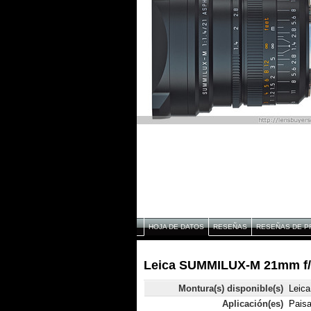
HOJA DE DATOS
RESEÑAS
RESEÑAS DE P
Leica SUMMILUX-M 21mm f/1
Montura(s) disponible(s)
Leic
Aplicación(es)
Paisa