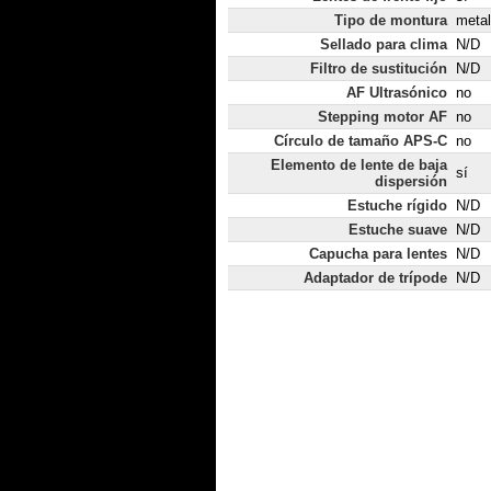
Tipo de montura
metal
Sellado para clima
N/D
Filtro de sustitución
N/D
AF Ultrasónico
no
Stepping motor AF
no
Círculo de tamaño APS-C
no
Elemento de lente de baja
sí
dispersión
Estuche rígido
N/D
Estuche suave
N/D
Capucha para lentes
N/D
Adaptador de trípode
N/D