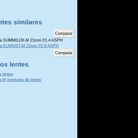
ntes similares
a SUMMILUX-M 21mm f/1.4 ASPH
ca ELMARIT-M 21mm f/2.8 ASPH
os lentes
a lentes
a M monturas de lentes